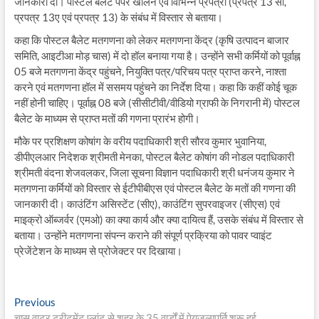
जानकारी दी। पोस्टल बैलेट पेपर खोलने एवं विभिन्न प्रपत्रों (प्रपत्र 13 सी,
प्रपत्र 13ए एवं प्रपत्र 13) के संबंध में विस्तार से बताया।
कहा कि पोस्टल बैलेट मतगणना को लेकर मतगणना केंद्र (कृषि उत्पादन बाजार
समिति, आइटीआ मोड़ चास) में दो हॉल बनाया गया है। उन्होंने सभी कर्मियों को पूर्वाह्न
05 बजे मतगणना केंद्र पहुंचने, नियुक्ति पत्र/परिचय पत्र प्राप्त करने, नाश्ता
करने एवं मतगणना हॉल में ससमय पहुंचने का निर्देश दिया। कहा कि कहीं कोई चूक
नहीं होनी चाहिए। पूर्वाह्न 08 बजे (सीसीटीवी/वीडियो ग्राफी के निगरानी में) पोस्टल
बैलेट के माध्यम से प्राप्त मतों की गणना प्रारंभ होगी।
मौके पर प्रशिक्षण कोषांग के वरीय पदाधिकारी श्री सौरव कुमार भुवानिया,
डीपीएलआर निदेशक श्रीमती मेनका, पोस्टल बैलेट कोषांग की नोडल पदाधिकारी
श्रीमती वंदना शेजवलकर, जिला सूचना विज्ञान पदाधिकारी श्री धनंजय कुमार ने
मतगणना कर्मियों को विस्तार से ईटीपीबीएस एवं पोस्टल बैलेट के मतों की गणना की
जानकारी दी। काउंटिंग असिस्टेंट (सीए), काउंटिंग सुपरवाइजर (सीएस) एवं
माइक्रो ऑब्जर्वर (एमओ) का क्या कार्य और क्या दायित्व हैं, उसके संबंध में विस्तार से
बताया। उन्होंने मतगणना संपन्न कराने की संपूर्ण प्रक्रिया को पावर प्वाइंट
प्रेजेंटेशन के माध्यम से प्रोजेक्टर पर दिखाया।
Post
Previous
Previous
post:
चास वाटर ट्रीटमेंट प्लांट से शहर के 35 वार्डों में पेयजलापूर्ति शुरू हुई