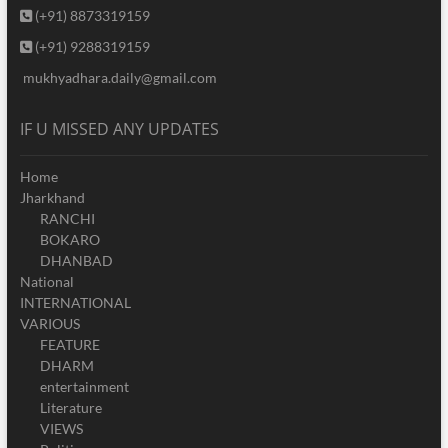
(+91) 8873319159
(+91) 9288319159
mukhyadhara.daily@gmail.com
IF U MISSED ANY UPDATES
Home
Jharkhand
RANCHI
BOKARO
DHANBAD
National
INTERNATIONAL
VARIOUS
FEATURE
DHARM
entertainment
Literature
VIEWS