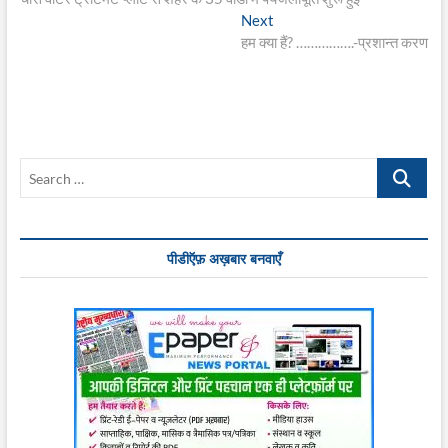
navigation
Next
Next
post:
हम क्या हैं? …………….-प्रशान्त करण
Search
…
पीडीऍफ़ अख़बार बनवाएँ