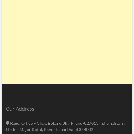
Our Address
Regd. Office – Chas, Bokaro, Jharkhand-827013 India. Editorial
Desk – Major Kothi, Ranchi, Jharkhand 834002