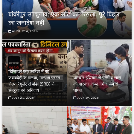
बांकीपुर उपचुनाव: एक सीट का फैसला, पूरे बिहार
का जनादेश नहीं
AUGUST 4, 2026
डिजिटल पत्रकारिता में बढ़े
जवाबदेही के मानक, मान्यता प्राप्त
धारदार हथियार से पत्नी व सास
सेल्फ रेगुलेटरी बॉडी (SRB) से
को मारकर किया गंभीर रूप से
संबद्धता बने अनिवार्य
घायल
JULY 21, 2026
JULY 19, 2026