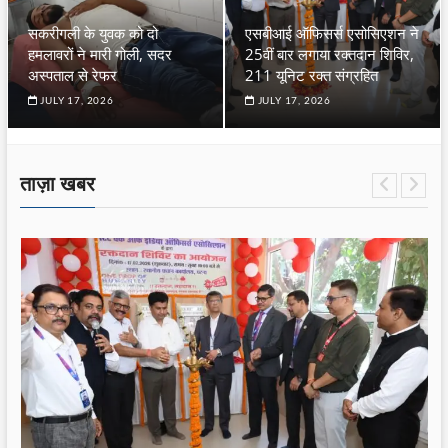
सकरीगली के युवक को दो
एसबीआई ऑफिसर्स एसोसिएशन ने
हमलावरों ने मारी गोली, सदर
25वीं बार लगाया रक्तदान शिविर,
अस्पताल से रेफर
211 यूनिट रक्त संग्रहित
JULY 17, 2026
JULY 17, 2026
ताज़ा खबर