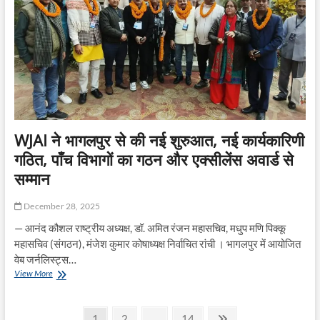
का
भरोसा
WJAI ने भागलपुर से की नई शुरुआत, नई कार्यकारिणी
गठित, पाँच विभागों का गठन और एक्सीलेंस अवार्ड से
सम्मान
December 28, 2025
— आनंद कौशल राष्ट्रीय अध्यक्ष, डॉ. अमित रंजन महासचिव, मधुप मणि पिक्कू
महासचिव (संगठन), मंजेश कुमार कोषाध्यक्ष निर्वाचित रांची । भागलपुर में आयोजित
वेब जर्नलिस्ट्स…
WJAI
View More
ने
भागलपुर
Posts
से
Page
Page
Page
Next
1
2
…
14