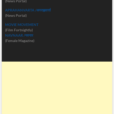
(News Portal)
APRAHANVARTA /अपराह्नवार्त्ता
(News Portal)
MOVIE MOVEMENT
(Film Fortnightly)
NAVNAAR /नवनार
(Female Magazine)