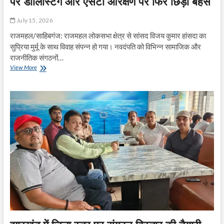
पर डीलिस्टिंग और एसटी आरक्षण पर फिर छिड़ी बहस
July 15, 2026
राजमहल/साहिबगंज: राजमहल लोकसभा क्षेत्र से सांसद विजय कुमार हांसदा का
सुप्रिया मुर्मू के साथ विवाह संपन्न हो गया। नवदंपति को विभिन्न सामाजिक और
राजनीतिक संगठनों…
सांसद
View More
विजय
हांसदा
के
विवाह
के
बाद
सोशल
मीडिया
पर
डीलिस्टिंग
और
एसटी
आरक्षण
पर
फिर
छिड़ी
बहस