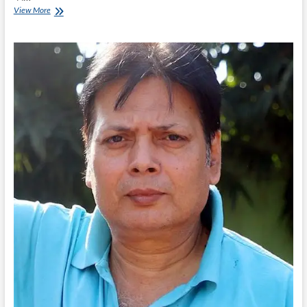
सड़क
View More
सुरक्षा
अभियान
की
खुली
पोल:
एक
बाइक
पर
सवार
तीन
पुलिसकर्मी