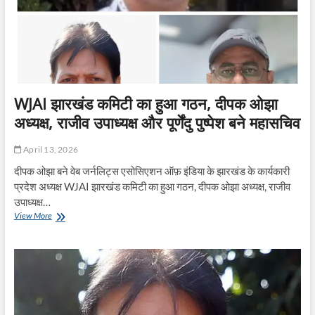
का
दिखा
असर,
अवैध
मिट्टी
बालू
लदे
दो
WJAI झारखंड कमिटी का हुआ गठन, दीपक ओझा
ट्रैक्टर
अध्यक्ष, राजीव उपाध्यक्ष और पूर्णेंदु पुष्पेश बने महासचिव
हुए
जब्त
April 13, 2026
दीपक ओझा बने वेब जर्नलिट्स एसोसिएशन ऑफ़ इंडिया के झारखंड के कार्यकारी
प्रदेश अध्यक्ष WJAI झारखंड कमिटी का हुआ गठन, दीपक ओझा अध्यक्ष, राजीव
उपाध्यक्ष…
WJAI
View More
झारखंड
कमिटी
का
हुआ
गठन,
दीपक
ओझा