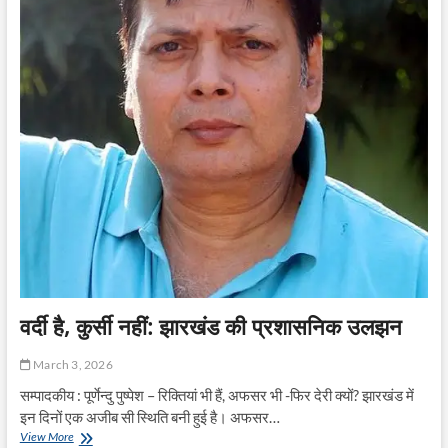
अध्यक्ष,
राजीव
उपाध्यक्ष
और
पूर्णेंदु
पुष्पेश
बने
महासचिव
वर्दी है, कुर्सी नहीं: झारखंड की प्रशासनिक उलझन
March 3, 2026
सम्पादकीय : पूर्णेन्दु पुष्पेश – रिक्तियां भी हैं, अफसर भी -फिर देरी क्यों? झारखंड में
इन दिनों एक अजीब सी स्थिति बनी हुई है। अफसर…
वर्दी
View More