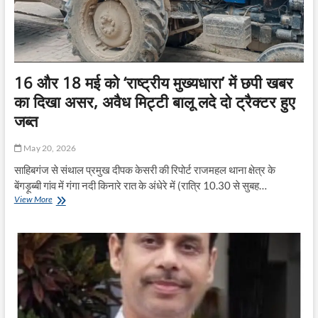
16 और 18 मई को ‘राष्ट्रीय मुख्यधारा’ में छपी खबर
का दिखा असर, अवैध मिट्टी बालू लदे दो ट्रैक्टर हुए
जब्त
May 20, 2026
साहिबगंज से संथाल प्रमुख दीपक केसरी की रिपोर्ट राजमहल थाना क्षेत्र के
बेंगड़ूब्बी गांव में गंगा नदी किनारे रात के अंधेरे में (रात्रि 10.30 से सुबह…
16
View More
और
18
मई
को
‘राष्ट्रीय
मुख्यधारा’
में
छपी
खबर