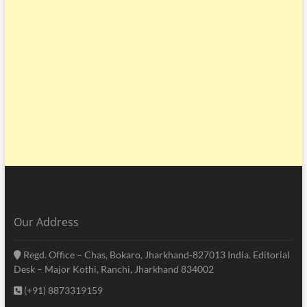
Our Address
Regd. Office – Chas, Bokaro, Jharkhand-827013 India. Editorial
Desk – Major Kothi, Ranchi, Jharkhand 834002
(+91) 8873319159