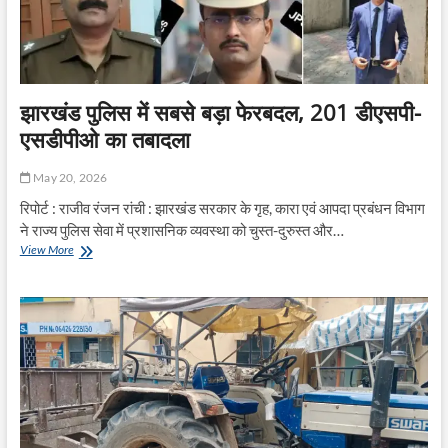
झारखंड पुलिस में सबसे बड़ा फेरबदल, 201 डीएसपी-
एसडीपीओ का तबादला
May 20, 2026
रिपोर्ट : राजीव रंजन रांची : झारखंड सरकार के गृह, कारा एवं आपदा प्रबंधन विभाग
ने राज्य पुलिस सेवा में प्रशासनिक व्यवस्था को चुस्त-दुरुस्त और…
झारखंड
View More
पुलिस
में
सबसे
बड़ा
फेरबदल,
201
डीएसपी-
एसडीपीओ
का
तबादला