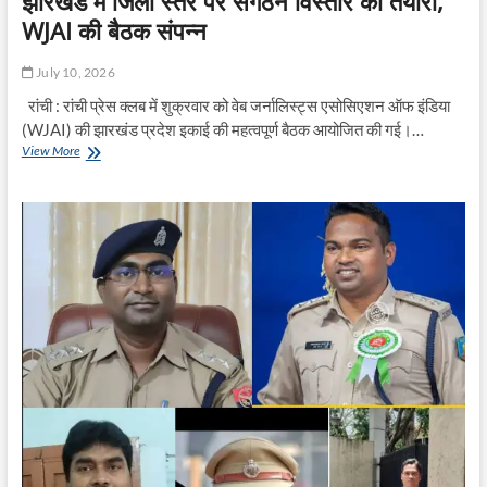
झारखंड में जिला स्तर पर संगठन विस्तार की तैयारी,
WJAI की बैठक संपन्न
July 10, 2026
रांची : रांची प्रेस क्लब में शुक्रवार को वेब जर्नालिस्ट्स एसोसिएशन ऑफ इंडिया
(WJAI) की झारखंड प्रदेश इकाई की महत्वपूर्ण बैठक आयोजित की गई।…
झारखंड
View More
में
जिला
स्तर
पर
संगठन
विस्तार
की
तैयारी,
WJAI
की
बैठक
संपन्न