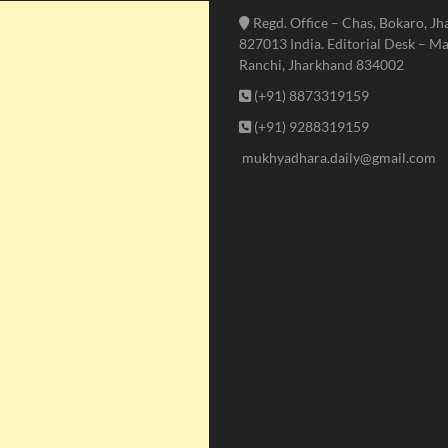
Regd. Office – Chas, Bokaro, J
827013 India. Editorial Desk – Ma
Ranchi, Jharkhand 834002
(+91) 8873319159
(+91) 9288319159
mukhyadhara.daily@gmail.com