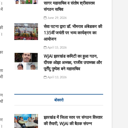
सागर महासचिव व संतोष श्रीवास्तव
ं।
संगठन सचिव
ें
June 29, 2026
सेवा पटना द्वारा डॉ. भीमराव अंबेडकर की
की
135वीं जयंती पर भव्य कार्यक्रम का
ै।
आयोजन
April 15, 2026
का
WJAI झारखंड कमिटी का हुआ गठन,
दीपक ओझा अध्यक्ष, राजीव उपाध्यक्ष और
पूर्णेंदु पुष्पेश बने महासचिव
ता
भी
April 13, 2026
ान
बोकारो
ों
झारखंड में जिला स्तर पर संगठन विस्तार
कर
की तैयारी, WJAI की बैठक संपन्न
ा।