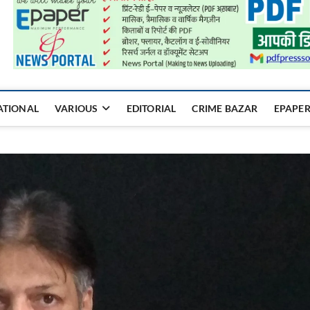
a Mukhyadhara
ATIONAL
VARIOUS
EDITORIAL
CRIME BAZAR
EPAPE