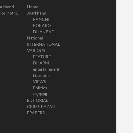
harkhand-
Home
jor Kothi,
Jharkhand
RANCHI
BOKARO
DHANBAD
National
INTERNATIONAL
VARIOUS
FEATURE
DHARM
entertainment
Literature
VIEWS
Politics
नाट्यसभा
EDITORIAL
CRIME BAZAR
EPAPERS