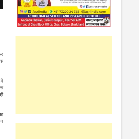
कर
कि
ें
रा
ही
यह
इन