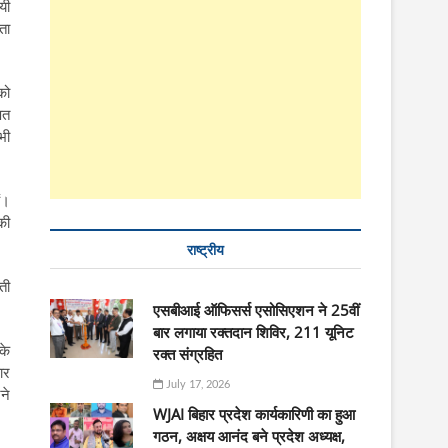
यी
ता
को
ित
भी
ं।
की
राष्ट्रीय
ती
एसबीआई ऑफिसर्स एसोसिएशन ने 25वीं
बार लगाया रक्तदान शिविर, 211 यूनिट
के
रक्त संग्रहित
ार
July 17, 2026
ने
WJAI बिहार प्रदेश कार्यकारिणी का हुआ
गठन, अक्षय आनंद बने प्रदेश अध्यक्ष,