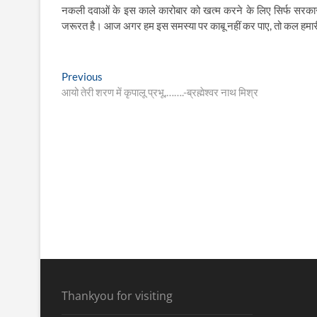
नकली दवाओं के इस काले कारोबार को खत्म करने के लिए सिर्फ सरकारी 
जरूरत है। आज अगर हम इस समस्या पर काबू नहीं कर पाए, तो कल हमारी साख
Post
Previous
Previous
post:
आयो तेरी शरण में कृपालू प्रभू,…….-ब्रह्मेश्वर नाथ मिश्र
navigation
Thankyou for visiting