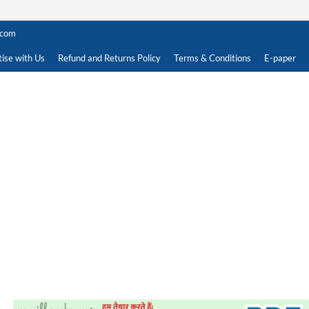
.com
ise with Us
Refund and Returns Policy
Terms & Conditions
E-paper