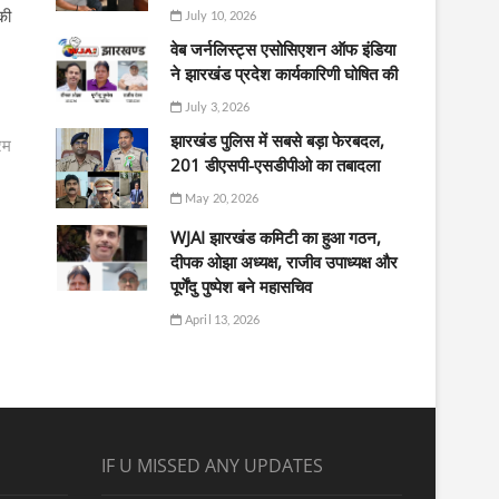
की
July 10, 2026
वेब जर्नलिस्ट्स एसोसिएशन ऑफ इंडिया
ने झारखंड प्रदेश कार्यकारिणी घोषित की
July 3, 2026
झारखंड पुलिस में सबसे बड़ा फेरबदल,
रम
201 डीएसपी-एसडीपीओ का तबादला
May 20, 2026
WJAI झारखंड कमिटी का हुआ गठन,
दीपक ओझा अध्यक्ष, राजीव उपाध्यक्ष और
पूर्णेंदु पुष्पेश बने महासचिव
April 13, 2026
IF U MISSED ANY UPDATES