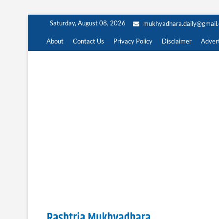
Skip
Saturday, August 08, 2026
mukhyadhara.daily@gmail
to
content
About
Contact Us
Privacy Policy
Disclaimer
Advert