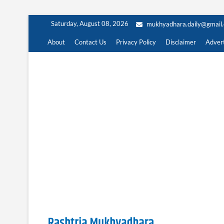
Skip
Saturday, August 08, 2026
mukhyadhara.daily@gmail
to
content
About
Contact Us
Privacy Policy
Disclaimer
Advert