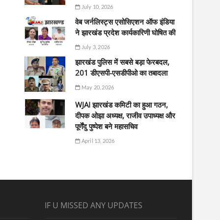
July 10, 2026
वेब जर्नलिस्ट्स एसोसिएशन ऑफ इंडिया
ने झारखंड प्रदेश कार्यकारिणी घोषित की
July 3, 2026
झारखंड पुलिस में सबसे बड़ा फेरबदल,
201 डीएसपी-एसडीपीओ का तबादला
May 20, 2026
WJAI झारखंड कमिटी का हुआ गठन,
दीपक ओझा अध्यक्ष, राजीव उपाध्यक्ष और
पूर्णेंदु पुष्पेश बने महासचिव
April 13, 2026
IF U MISSED ANY UPDATES