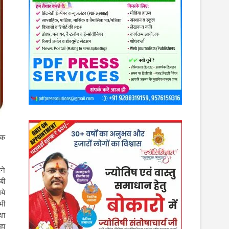
िक
ने
बी
िये
भी
षा
रहा