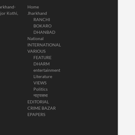
harkhand-
Home
jor Kothi,
Jharkhand
RANCHI
BOKARO
DHANBAD
National
INTERNATIONAL
VARIOUS
FEATURE
DHARM
entertainment
Literature
VIEWS
Politics
नाट्यसभा
EDITORIAL
CRIME BAZAR
EPAPERS