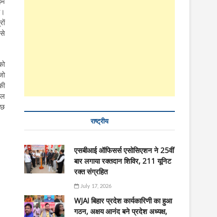
 हम
ै।
ों
से
को
जो
की
कल
ुछ
राष्ट्रीय
एसबीआई ऑफिसर्स एसोसिएशन ने 25वीं
बार लगाया रक्तदान शिविर, 211 यूनिट
रक्त संग्रहित
July 17, 2026
WJAI बिहार प्रदेश कार्यकारिणी का हुआ
गठन, अक्षय आनंद बने प्रदेश अध्यक्ष,