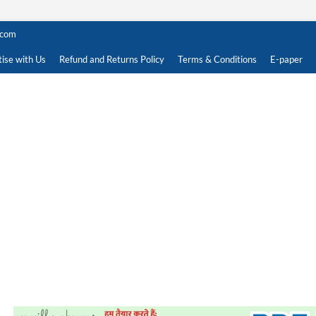
.com
ise with Us
Refund and Returns Policy
Terms & Conditions
E-paper