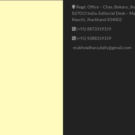
Regd. Office – Chas, Bokaro, J
827013 India. Editorial Desk – Ma
Ranchi, Jharkhand 834002
(+91) 8873319159
(+91) 9288319159
mukhyadhara.daily@gmail.com