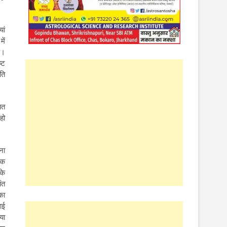
ां
में
ै।
्ट
धति
ित
हो
ना
िक
के
ंत
का
ाई
या