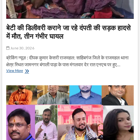
बेटी की डिलीवरी कराने जा रहे दंपती की सड़क हादसे
में मौत, तीन गंभीर घायल
June 30, 2026
ब्रेकिंग न्यूज़ : दीपक कुमार केसरी राजमहल: साहिबगंज जिले के राजमहल थाना
क्षेत्र स्थित जामनगर बंगाली पाड़ा के पास मंगलवार देर रात एनएच पर हुए…
बेटी
View More
की
डिलीवरी
कराने
जा
रहे
दंपती
की
सड़क
हादसे
में
मौत,
तीन