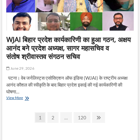
गंभीर
घायल
WJAI बिहार प्रदेश कार्यकारिणी का हुआ गठन, अक्षय
आनंद बने प्रदेश अध्यक्ष, सागर महासचिव व
संतोष श्रीवास्तव संगठन सचिव
June 29, 2026
पटना। वेब जर्नलिस्ट्स एसोसिएशन ऑफ इंडिया (WJAI) के राष्ट्रीय अध्यक्ष
आनंद कौशल की स्वीकृति के बाद बिहार प्रदेश इकाई की नई कार्यकारिणी की
घोषणा…
WJAI
View More
बिहार
प्रदेश
Posts
कार्यकारिणी
Page
Page
Page
Next
1
2
…
120
का
page
pagination
हुआ
गठन,
अक्षय