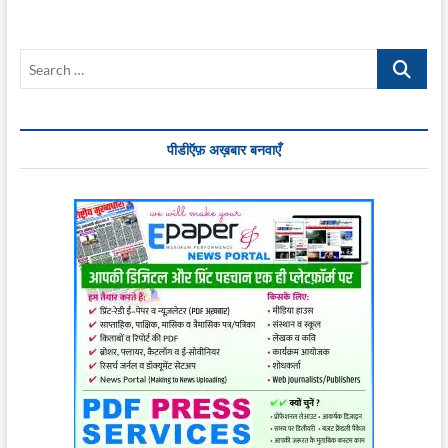
आनंद
बने
प्रदेश
Search
अध्यक्ष,
सागर
…
महासचिव
व
संतोष श्रीवास्तव
पीडीऍफ़ अख़बार बनवाएँ
संगठन
सचिव