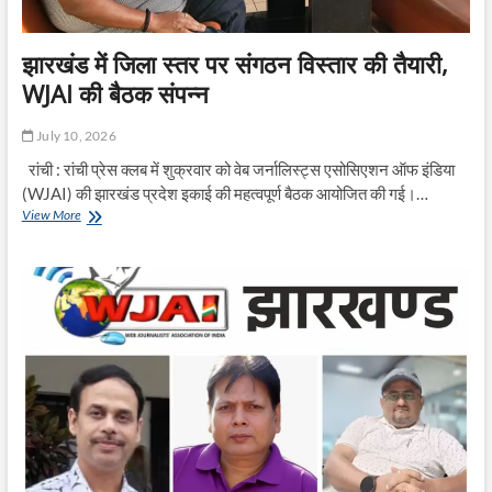
फिर
छिड़ी
बहस
झारखंड में जिला स्तर पर संगठन विस्तार की तैयारी,
WJAI की बैठक संपन्न
July 10, 2026
रांची : रांची प्रेस क्लब में शुक्रवार को वेब जर्नालिस्ट्स एसोसिएशन ऑफ इंडिया
(WJAI) की झारखंड प्रदेश इकाई की महत्वपूर्ण बैठक आयोजित की गई।…
झारखंड
View More
में
जिला
स्तर
पर
संगठन
विस्तार
की
तैयारी,
WJAI
की
बैठक
संपन्न