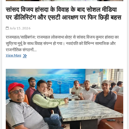
सांसद विजय हांसदा के विवाह के बाद सोशल मीडिया
पर डीलिस्टिंग और एसटी आरक्षण पर फिर छिड़ी बहस
July 15, 2026
राजमहल/साहिबगंज: राजमहल लोकसभा क्षेत्र से सांसद विजय कुमार हांसदा का
सुप्रिया मुर्मू के साथ विवाह संपन्न हो गया। नवदंपति को विभिन्न सामाजिक और
राजनीतिक संगठनों…
सांसद
View More
विजय
हांसदा
के
विवाह
के
बाद
सोशल
मीडिया
पर
डीलिस्टिंग
और
एसटी
आरक्षण
पर