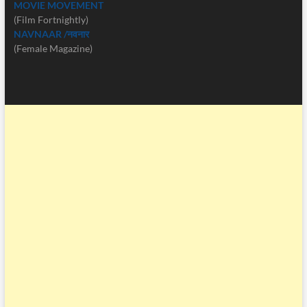
MOVIE MOVEMENT
(Film Fortnightly)
NAVNAAR /नवनार
(Female Magazine)