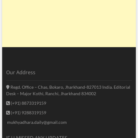
Our Address
Regd. Office – Chas, Bokaro, Jharkhand-827013 India. Editorial
Desk – Major Kothi, Ranchi, Jharkhand 834002
(+91) 8873319159
(+91) 9288319159
mukhyadhara.daily@gmail.com
IF U MISSED ANY UPDATES