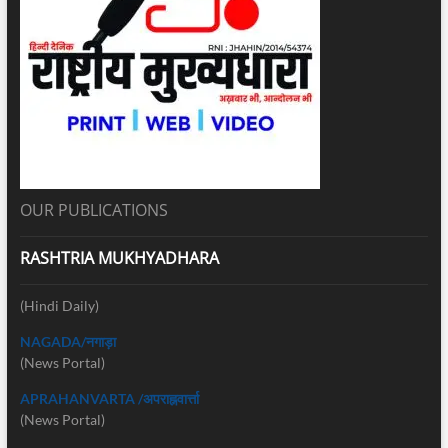
OUR PUBLICATIONS
RASHTRIA MUKHYADHARA
(Hindi Daily)
NAGADA/नगाड़ा
(News Portal)
APRAHANVARTA /अपराह्नवार्त्ता
(News Portal)