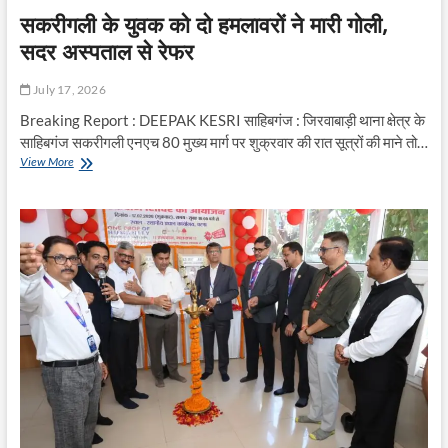
सकरीगली के युवक को दो हमलावरों ने मारी गोली,
सदर अस्पताल से रेफर
July 17, 2026
Breaking Report : DEEPAK KESRI साहिबगंज : जिरवाबाड़ी थाना क्षेत्र के
साहिबगंज सकरीगली एनएच 80 मुख्य मार्ग पर शुक्रवार की रात सूत्रों की माने तो…
सकरीगली
View More
के
युवक
को
दो
हमलावरों
ने
मारी
गोली,
सदर
अस्पताल
से
रेफर