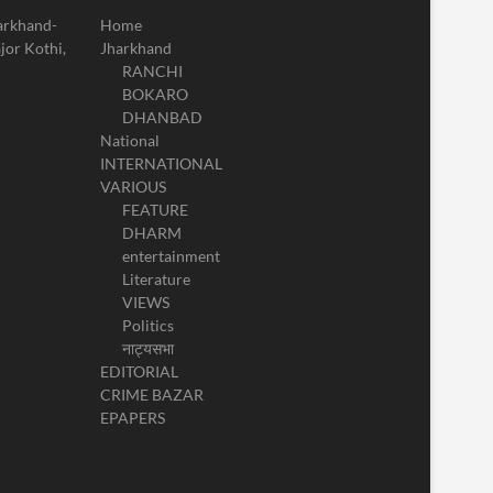
harkhand-
Home
jor Kothi,
Jharkhand
RANCHI
BOKARO
DHANBAD
National
INTERNATIONAL
VARIOUS
FEATURE
DHARM
entertainment
Literature
VIEWS
Politics
नाट्यसभा
EDITORIAL
CRIME BAZAR
EPAPERS