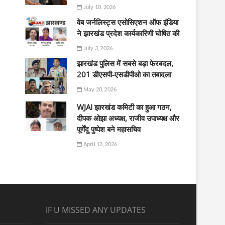
July 10, 2026
वेब जर्नलिस्ट्स एसोसिएशन ऑफ इंडिया
ने झारखंड प्रदेश कार्यकारिणी घोषित की
July 3, 2026
झारखंड पुलिस में सबसे बड़ा फेरबदल,
201 डीएसपी-एसडीपीओ का तबादला
May 20, 2026
WJAI झारखंड कमिटी का हुआ गठन,
दीपक ओझा अध्यक्ष, राजीव उपाध्यक्ष और
पूर्णेंदु पुष्पेश बने महासचिव
April 13, 2026
IF U MISSED ANY UPDATES