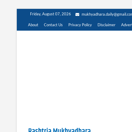
Skip
Friday, August 07, 2026
mukhyadhara.daily@gmail.c
to
content
About
Contact Us
Privacy Policy
Disclaimer
Advert