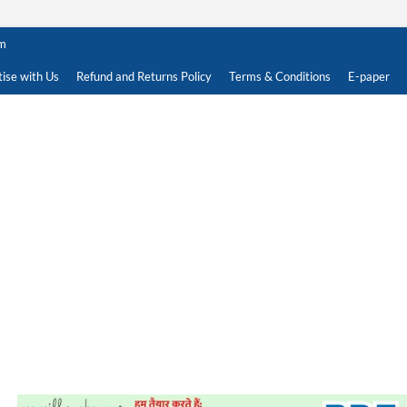
om
ise with Us
Refund and Returns Policy
Terms & Conditions
E-paper