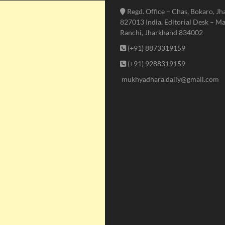
Regd. Office – Chas, Bokaro, J
827013 India. Editorial Desk – Ma
Ranchi, Jharkhand 834002
(+91) 8873319159
(+91) 9288319159
mukhyadhara.daily@gmail.com