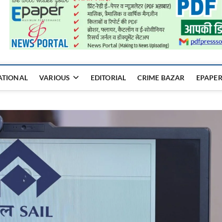
a Mukhyadhara
ATIONAL
VARIOUS
EDITORIAL
CRIME BAZAR
EPAPE