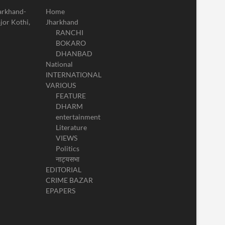
harkhand-
Home
jor Kothi,
Jharkhand
RANCHI
BOKARO
DHANBAD
National
INTERNATIONAL
VARIOUS
FEATURE
DHARM
entertainment
Literature
VIEWS
Politics
नाट्यसभा
EDITORIAL
CRIME BAZAR
EPAPERS