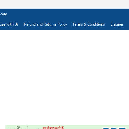
.com
ise with Us
Refund and Returns Policy
Terms & Conditions
E-paper