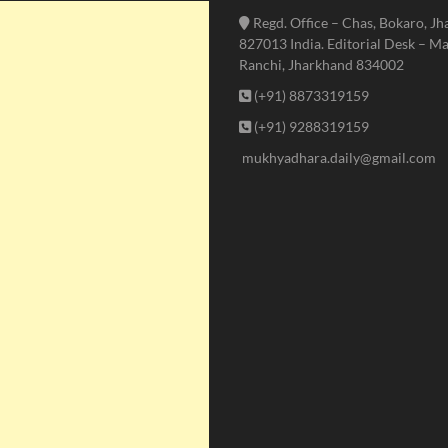
Regd. Office – Chas, Bokaro, J
827013 India. Editorial Desk – Ma
Ranchi, Jharkhand 834002
(+91) 8873319159
(+91) 9288319159
mukhyadhara.daily@gmail.com