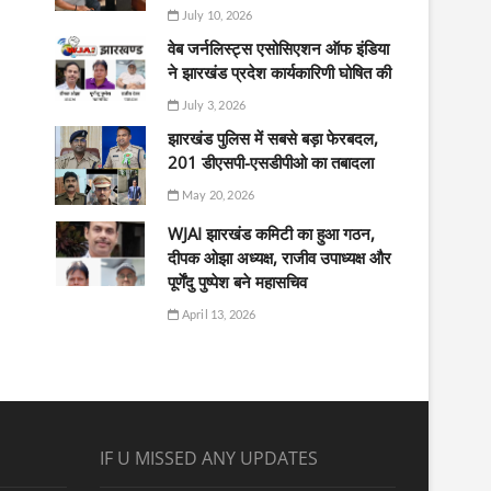
July 10, 2026
वेब जर्नलिस्ट्स एसोसिएशन ऑफ इंडिया
ने झारखंड प्रदेश कार्यकारिणी घोषित की
July 3, 2026
झारखंड पुलिस में सबसे बड़ा फेरबदल,
201 डीएसपी-एसडीपीओ का तबादला
May 20, 2026
WJAI झारखंड कमिटी का हुआ गठन,
दीपक ओझा अध्यक्ष, राजीव उपाध्यक्ष और
पूर्णेंदु पुष्पेश बने महासचिव
April 13, 2026
IF U MISSED ANY UPDATES