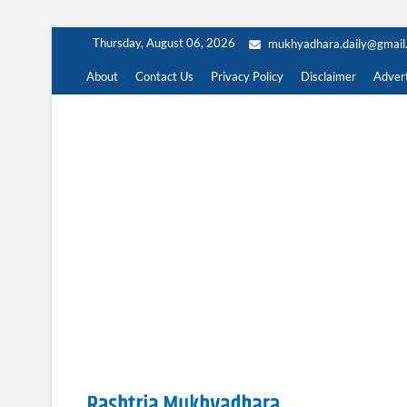
Skip
Thursday, August 06, 2026
mukhyadhara.daily@gmail
to
content
About
Contact Us
Privacy Policy
Disclaimer
Advert