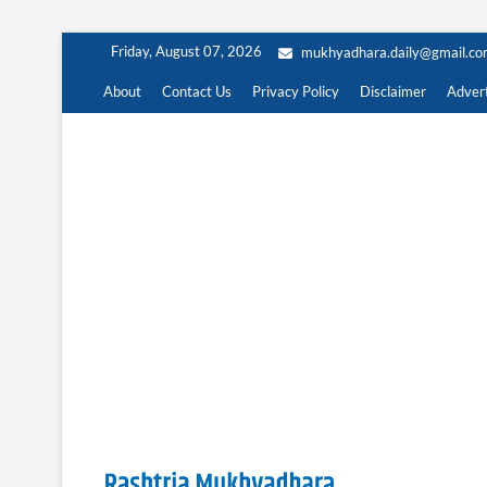
Skip
Friday, August 07, 2026
mukhyadhara.daily@gmail.c
to
content
About
Contact Us
Privacy Policy
Disclaimer
Advert