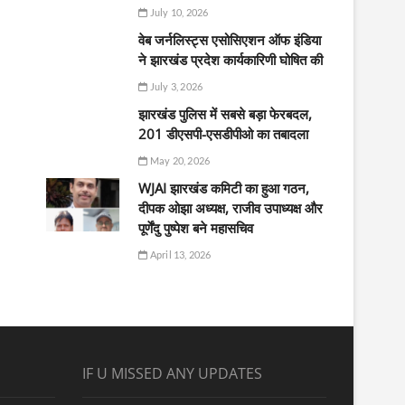
July 10, 2026
वेब जर्नलिस्ट्स एसोसिएशन ऑफ इंडिया
ने झारखंड प्रदेश कार्यकारिणी घोषित की
July 3, 2026
झारखंड पुलिस में सबसे बड़ा फेरबदल,
201 डीएसपी-एसडीपीओ का तबादला
May 20, 2026
WJAI झारखंड कमिटी का हुआ गठन,
दीपक ओझा अध्यक्ष, राजीव उपाध्यक्ष और
पूर्णेंदु पुष्पेश बने महासचिव
April 13, 2026
IF U MISSED ANY UPDATES