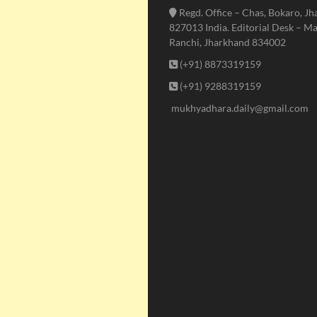
Regd. Office – Chas, Bokaro, J
827013 India. Editorial Desk – Ma
Ranchi, Jharkhand 834002
(+91) 8873319159
(+91) 9288319159
mukhyadhara.daily@gmail.com