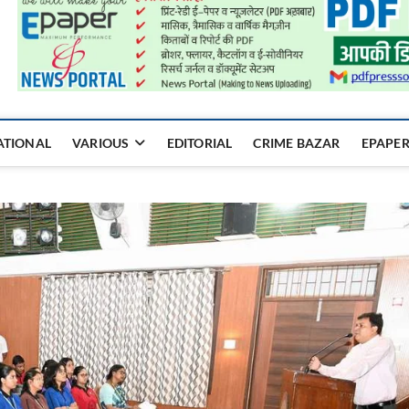
a Mukhyadhara
ATIONAL
VARIOUS
EDITORIAL
CRIME BAZAR
EPAPE