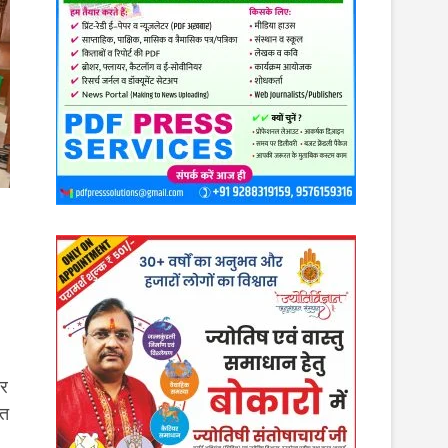
ार
ंत