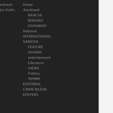
harkhand-
Home
jor Kothi,
Jharkhand
RANCHI
BOKARO
DHANBAD
National
INTERNATIONAL
VARIOUS
FEATURE
DHARM
entertainment
Literature
VIEWS
Politics
नाट्यसभा
EDITORIAL
CRIME BAZAR
EPAPERS