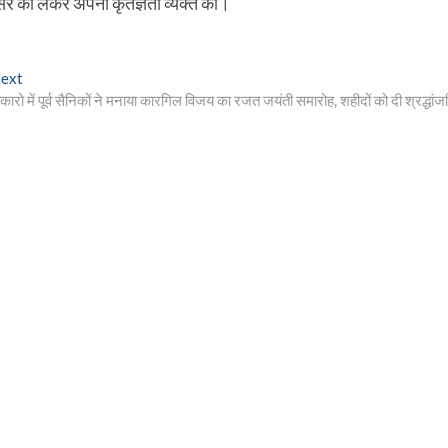
वसर को लेकर अपनी कृतज्ञता व्यक्त की।
Next
ext
post:
ोकारो में पूर्व सैनिकों ने मनाया कारगिल विजय का रजत जयंती समारोह, शहीदों को दी श्रद्धांज