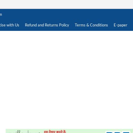
om
ise with Us
Refund and Returns Policy
Terms & Conditions
E-paper