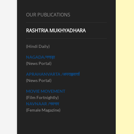
OUR PUBLICATIONS
RASHTRIA MUKHYADHARA
(Hindi Daily)
NAGADA/नगाड़ा
(News Portal)
APRAHANVARTA /अपराह्नवार्त्ता
(News Portal)
MOVIE MOVEMENT
(Film Fortnightly)
NAVNAAR /नवनार
(Female Magazine)