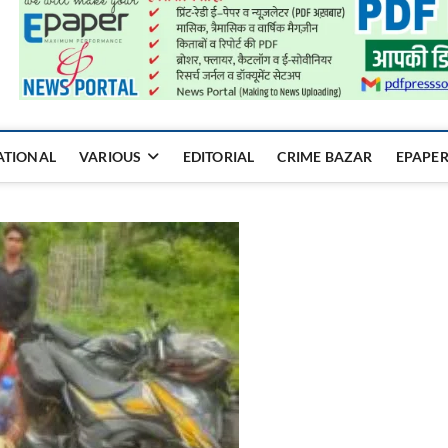
a Mukhyadhara
ATIONAL
VARIOUS
EDITORIAL
CRIME BAZAR
EPAPE