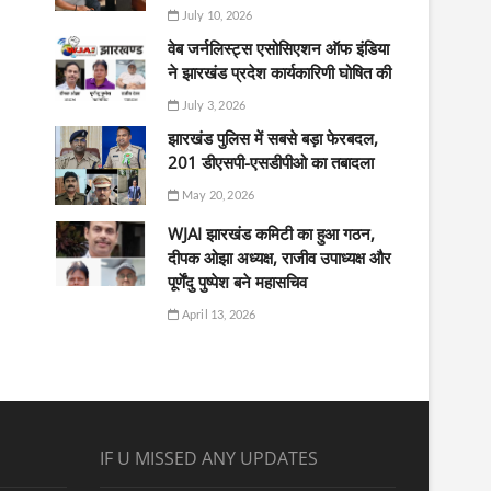
July 10, 2026
वेब जर्नलिस्ट्स एसोसिएशन ऑफ इंडिया
ने झारखंड प्रदेश कार्यकारिणी घोषित की
July 3, 2026
झारखंड पुलिस में सबसे बड़ा फेरबदल,
201 डीएसपी-एसडीपीओ का तबादला
May 20, 2026
WJAI झारखंड कमिटी का हुआ गठन,
दीपक ओझा अध्यक्ष, राजीव उपाध्यक्ष और
पूर्णेंदु पुष्पेश बने महासचिव
April 13, 2026
IF U MISSED ANY UPDATES