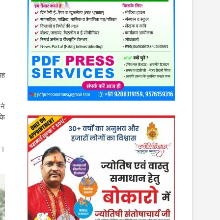
यह
ने
के
ा।