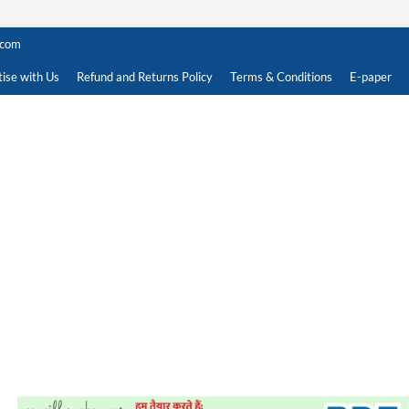
.com
ise with Us
Refund and Returns Policy
Terms & Conditions
E-paper