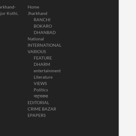
harkhand-
Home
jor Kothi,
Jharkhand
RANCHI
BOKARO
DHANBAD
National
INTERNATIONAL
VARIOUS
FEATURE
DHARM
entertainment
Literature
VIEWS
Politics
नाट्यसभा
EDITORIAL
CRIME BAZAR
EPAPERS