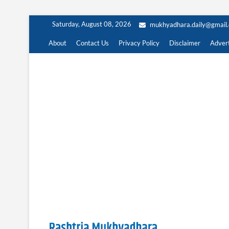
Skip
Saturday, August 08, 2026
mukhyadhara.daily@gmail
to
content
About
Contact Us
Privacy Policy
Disclaimer
Advert