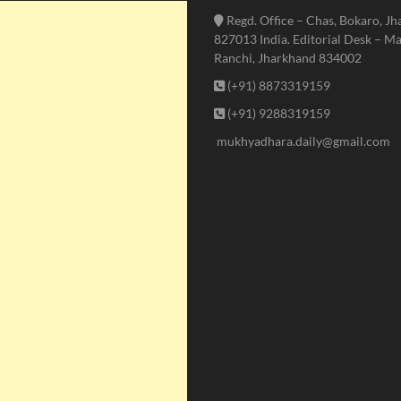
Regd. Office – Chas, Bokaro, J
827013 India. Editorial Desk – Ma
Ranchi, Jharkhand 834002
(+91) 8873319159
(+91) 9288319159
mukhyadhara.daily@gmail.com