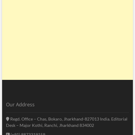
Our Address
Regd. Office – Chas, Bokaro, Jharkhand-827013 India. Editorial
Desk – Major Kothi, Ranchi, Jharkhand 834002
(+91) 8873319159