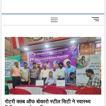
M
e
n
u
B
u
t
t
o
n
रोटरी क्लब ऑफ बोकारो स्टील सिटी ने स्वास्थ्य