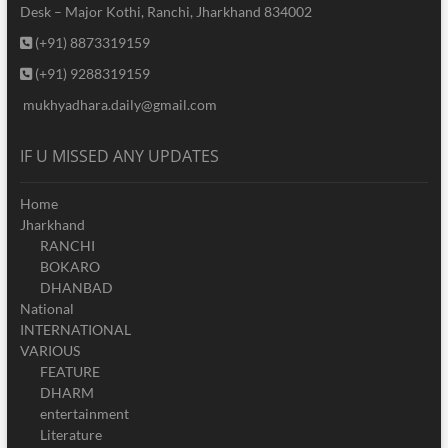
Desk – Major Kothi, Ranchi, Jharkhand 834002
(+91) 8873319159
(+91) 9288319159
mukhyadhara.daily@gmail.com
IF U MISSED ANY UPDATES
Home
Jharkhand
RANCHI
BOKARO
DHANBAD
National
INTERNATIONAL
VARIOUS
FEATURE
DHARM
entertainment
Literature