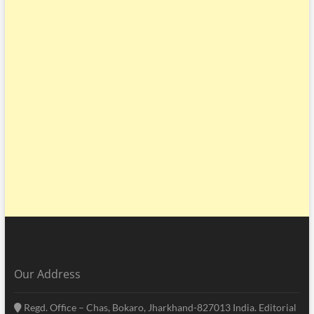
Our Address
Regd. Office – Chas, Bokaro, Jharkhand-827013 India. Editorial