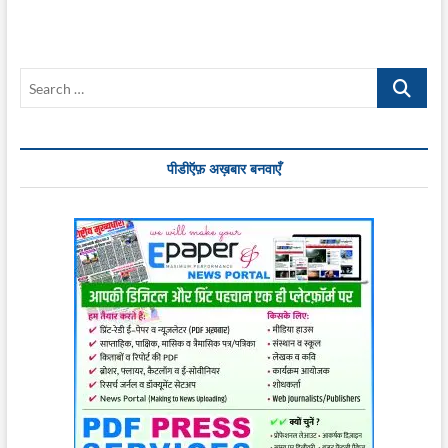
Search
…
पीडीऍफ़ अख़बार बनवाएँ