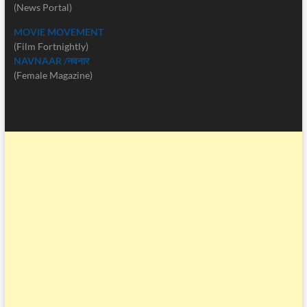
(News Portal)
MOVIE MOVEMENT
(Film Fortnightly)
NAVNAAR /नवनार
(Female Magazine)