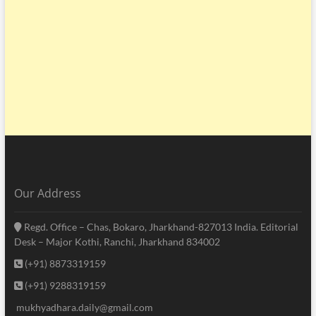
Our Address
Regd. Office – Chas, Bokaro, Jharkhand-827013 India. Editorial
Desk – Major Kothi, Ranchi, Jharkhand 834002
(+91) 8873319159
(+91) 9288319159
mukhyadhara.daily@gmail.com