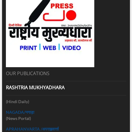
OUR PUBLICATIONS
RASHTRIA MUKHYADHARA
(Hindi Daily)
NAGADA/नगाड़ा
(News Portal)
APRAHANVARTA /अपराह्नवार्त्ता