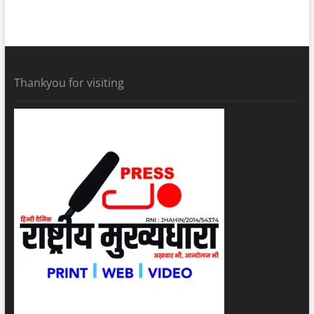
Thankyou for visiting