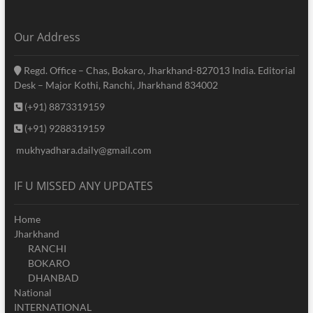
Our Address
Regd. Office – Chas, Bokaro, Jharkhand-827013 India. Editorial
Desk – Major Kothi, Ranchi, Jharkhand 834002
(+91) 8873319159
(+91) 9288319159
mukhyadhara.daily@gmail.com
IF U MISSED ANY UPDATES
Home
Jharkhand
RANCHI
BOKARO
DHANBAD
National
INTERNATIONAL