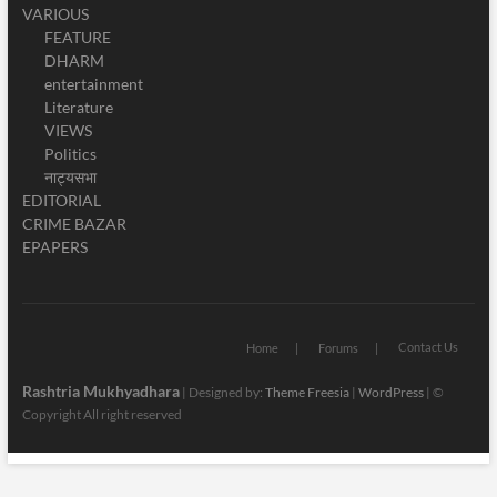
VARIOUS
FEATURE
DHARM
entertainment
Literature
VIEWS
Politics
नाट्यसभा
EDITORIAL
CRIME BAZAR
EPAPERS
Contact Us
Home
Forums
Rashtria Mukhyadhara
| Designed by:
Theme Freesia
|
WordPress
| ©
Copyright All right reserved