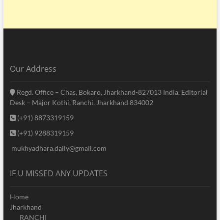
Our Address
Regd. Office – Chas, Bokaro, Jharkhand-827013 India. Editorial
Desk – Major Kothi, Ranchi, Jharkhand 834002
(+91) 8873319159
(+91) 9288319159
mukhyadhara.daily@gmail.com
IF U MISSED ANY UPDATES
Home
Jharkhand
RANCHI