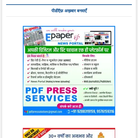
पीडीऍफ़ अख़बार बनवाएँ