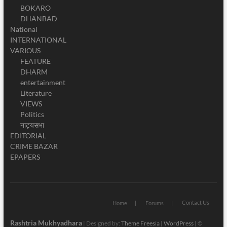
BOKARO
DHANBAD
National
INTERNATIONAL
VARIOUS
FEATURE
DHARM
entertainment
Literature
VIEWS
Politics
नाट्यसभा
EDITORIAL
CRIME BAZAR
EPAPERS
Contact Us
Home
Forums
Rashtria Mukhyadhara
| Designed by:
Theme Freesia
|
WordPress
| ©