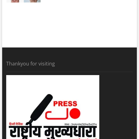
Thankyou for visiting