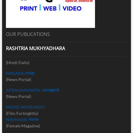
OUR PUBLICATIONS
RASHTRIA MUKHYADHARA
(Hindi Daily)
NAGADA/नगाड़ा
(News Portal)
APRAHANVARTA /अपराह्नवार्त्ता
(News Portal)
MOVIE MOVEMENT
(Film Fortnightly)
NAVNAAR /नवनार
(Female Magazine)