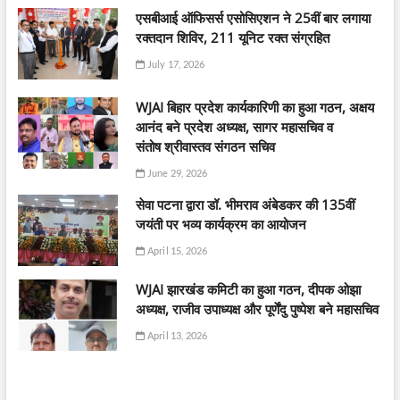
एसबीआई ऑफिसर्स एसोसिएशन ने 25वीं बार लगाया
रक्तदान शिविर, 211 यूनिट रक्त संग्रहित
July 17, 2026
WJAI बिहार प्रदेश कार्यकारिणी का हुआ गठन, अक्षय
आनंद बने प्रदेश अध्यक्ष, सागर महासचिव व
संतोष श्रीवास्तव संगठन सचिव
June 29, 2026
सेवा पटना द्वारा डॉ. भीमराव अंबेडकर की 135वीं
जयंती पर भव्य कार्यक्रम का आयोजन
April 15, 2026
WJAI झारखंड कमिटी का हुआ गठन, दीपक ओझा
अध्यक्ष, राजीव उपाध्यक्ष और पूर्णेंदु पुष्पेश बने महासचिव
April 13, 2026