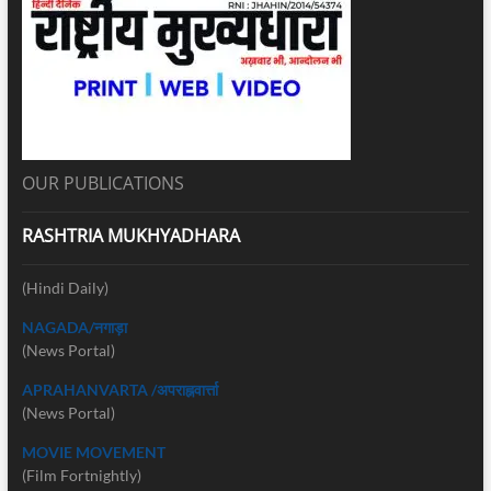
OUR PUBLICATIONS
RASHTRIA MUKHYADHARA
(Hindi Daily)
NAGADA/नगाड़ा
(News Portal)
APRAHANVARTA /अपराह्नवार्त्ता
(News Portal)
MOVIE MOVEMENT
(Film Fortnightly)