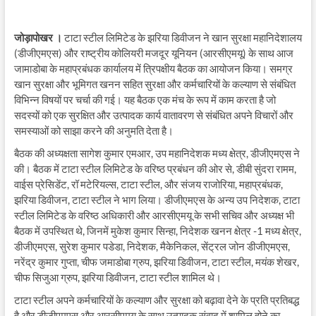
जोड़ापोखर ।
टाटा स्टील लिमिटेड के झरिया डिवीजन ने खान सुरक्षा महानिदेशालय
(डीजीएमएस) और राष्ट्रीय कोलियरी मजदूर यूनियन (आरसीएमयू) के साथ आज
जामाडोबा के महाप्रबंधक कार्यालय में त्रिपक्षीय बैठक का आयोजन किया। समग्र
खान सुरक्षा और भूमिगत खनन सहित सुरक्षा और कर्मचारियों के कल्याण से संबंधित
विभिन्न विषयों पर चर्चा की गई। यह बैठक एक मंच के रूप में काम करता है जो
सदस्यों को एक सुरक्षित और उत्पादक कार्य वातावरण से संबंधित अपने विचारों और
समस्याओं को साझा करने की अनुमति देता है।
बैठक की अध्यक्षता सागेश कुमार एमआर, उप महानिदेशक मध्य क्षेत्र, डीजीएमएस ने
की। बैठक में टाटा स्टील लिमिटेड के वरिष्ठ प्रबंधन की ओर से, डीबी सुंदरा रामम,
वाईस प्रेसिडेंट, रॉ मटेरियल्स, टाटा स्टील, और संजय राजोरिया, महाप्रबंधक,
झरिया डिवीजन, टाटा स्टील ने भाग लिया। डीजीएमएस के अन्य उप निदेशक, टाटा
स्टील लिमिटेड के वरिष्ठ अधिकारी और आरसीएमयू के सभी सचिव और अध्यक्ष भी
बैठक में उपस्थित थे, जिनमें मुकेश कुमार सिन्हा, निदेशक खनन क्षेत्र -1 मध्य क्षेत्र,
डीजीएमएस, सुरेश कुमार पडेडा, निदेशक, मैकेनिकल, सेंट्रल जोन डीजीएमएस,
नरेंद्र कुमार गुप्ता, चीफ जमाडोबा ग्रुप, झरिया डिवीजन, टाटा स्टील, मयंक शेखर,
चीफ सिजुआ ग्रुप, झरिया डिवीजन, टाटा स्टील शामिल थे।
टाटा स्टील अपने कर्मचारियों के कल्याण और सुरक्षा को बढ़ावा देने के प्रति प्रतिबद्ध
है और डीजीएमएस और आरसीएमयू के साथ उत्पादक संवाद में शामिल होने का