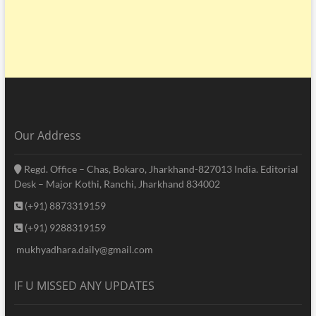
Our Address
Regd. Office – Chas, Bokaro, Jharkhand-827013 India. Editorial
Desk – Major Kothi, Ranchi, Jharkhand 834002
(+91) 8873319159
(+91) 9288319159
mukhyadhara.daily@gmail.com
IF U MISSED ANY UPDATES