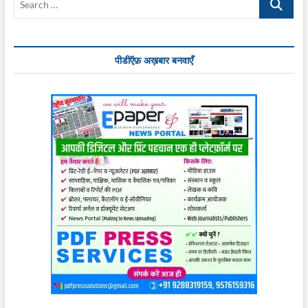
…
पीडीऍफ़ अख़बार बनवाएँ