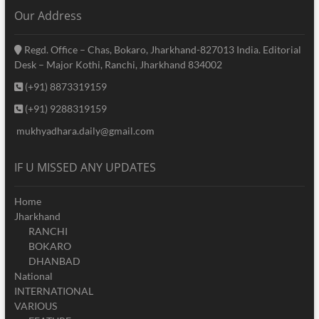
Our Address
Regd. Office – Chas, Bokaro, Jharkhand-827013 India. Editorial
Desk – Major Kothi, Ranchi, Jharkhand 834002
(+91) 8873319159
(+91) 9288319159
mukhyadhara.daily@gmail.com
IF U MISSED ANY UPDATES
Home
Jharkhand
RANCHI
BOKARO
DHANBAD
National
INTERNATIONAL
VARIOUS