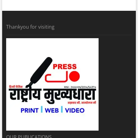
Thankyou for visiting
OUR PUBLICATIONS