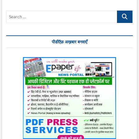
Search
…
पीडीऍफ़ अख़बार बनवाएँ