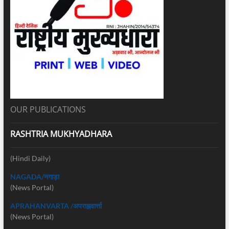
OUR PUBLICATIONS
RASHTRIA MUKHYADHARA
(Hindi Daily)
NAGADA/नगाड़ा
(News Portal)
APRAHANVARTA /अपराह्नवार्त्ता
(News Portal)