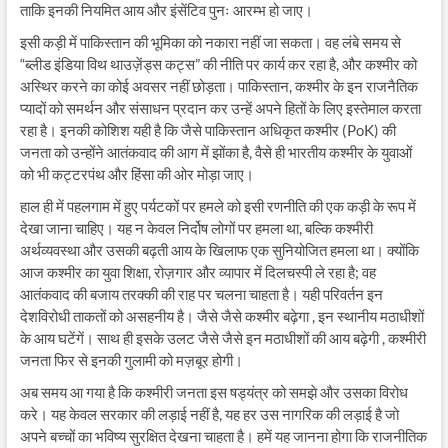
ताकि इनकी नियमित आय और इंसेंटिव पुनः आरम्भ हो जाए।
इसी कड़ी में पाकिस्तान की भूमिका को नकारा नहीं जा सकता। वह लंबे समय से
“ब्लीड इंडिया विथ थाउज़ेंड्स कट्स” की नीति पर कार्य कर रहा है, और कश्मीर को
अस्थिर करने का कोई अवसर नहीं छोड़ता। पाकिस्तान, कश्मीर के इन राजनैतिक
प्यादों को समर्थन और संसाधन प्रदान कर उन्हें अपने हितों के लिए इस्तेमाल करता
रहा है। इनकी कोशिश यही है कि जैसे पाकिस्तान अधिकृत कश्मीर (PoK) की
जनता को उन्होंने आतंकवाद की आग में झोंका है, वैसे ही भारतीय कश्मीर के युवाओं
को भी कट्टरपंथ और हिंसा की ओर मोड़ा जाए।
हाल ही में पहलगाम में हुए पर्यटकों पर हमले को इसी रणनीति की एक कड़ी के रूप में
देखा जाना चाहिए। यह न केवल निर्दोष लोगों पर हमला था, बल्कि कश्मीरी
अर्थव्यवस्था और उसकी बढ़ती आय के खिलाफ एक सुनियोजित हमला था। क्योंकि
आज कश्मीर का युवा शिक्षा, रोज़गार और व्यापार में दिलचस्पी ले रहा है; वह
आतंकवाद की बजाय तरक्की की राह पर चलना चाहता है। यही परिवर्तन इन
देशविरोधी ताकतों को असहनीय है। जैसे जैसे कश्मीर बढ़ेगा , इन स्थानीय मठाधीशों
के आय घटेंगें। साथ ही इसके उलट जैसे जैसे इन मठाधीशों की आय बढ़ेगी , कश्मीरी
जनता फिर से इनकी गुलामी को मज़बूर होगी।
अब समय आ गया है कि कश्मीरी जनता इस षड्यंत्र को समझे और उसका विरोध
करे। यह केवल सरकार की लड़ाई नहीं है, यह हर उस नागरिक की लड़ाई है जो
अपने बच्चों का भविष्य सुरक्षित देखना चाहता है। हमें यह जानना होगा कि राजनीतिक