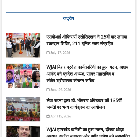
राष्ट्रीय
एसबीआई ऑफिसर्स एसोसिएशन ने 25वीं बार लगाया
रक्तदान शिविर, 211 यूनिट रक्त संग्रहित
July 17, 2026
WJAI बिहार प्रदेश कार्यकारिणी का हुआ गठन, अक्षय
आनंद बने प्रदेश अध्यक्ष, सागर महासचिव व
संतोष श्रीवास्तव संगठन सचिव
June 29, 2026
सेवा पटना द्वारा डॉ. भीमराव अंबेडकर की 135वीं
जयंती पर भव्य कार्यक्रम का आयोजन
April 15, 2026
WJAI झारखंड कमिटी का हुआ गठन, दीपक ओझा
अध्यक्ष, राजीव उपाध्यक्ष और पूर्णेंदु पुष्पेश बने महासचिव