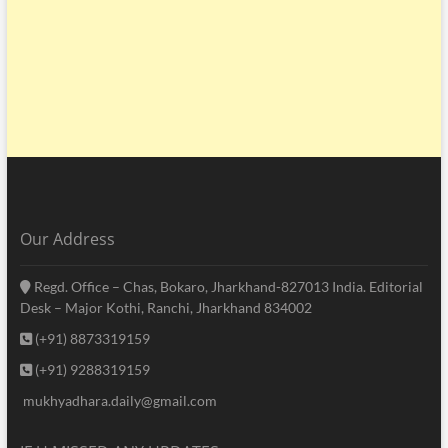
Our Address
Regd. Office – Chas, Bokaro, Jharkhand-827013 India. Editorial
Desk – Major Kothi, Ranchi, Jharkhand 834002
(+91) 8873319159
(+91) 9288319159
mukhyadhara.daily@gmail.com