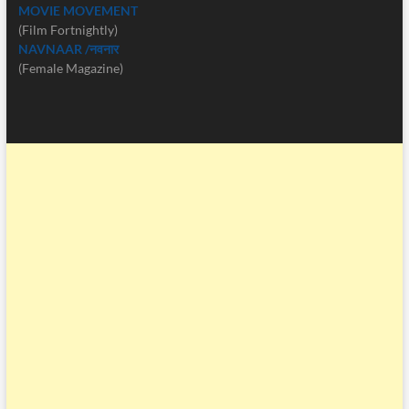
MOVIE MOVEMENT
(Film Fortnightly)
NAVNAAR /नवनार
(Female Magazine)