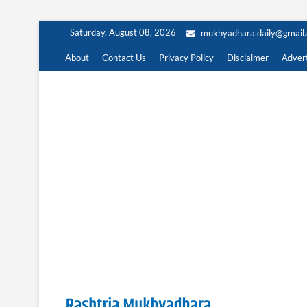
Skip
Saturday, August 08, 2026
mukhyadhara.daily@gmail
to
content
About
Contact Us
Privacy Policy
Disclaimer
Advert