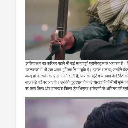
ललित साव का करियर पहले भी कई महत्वपूर्ण प्रोजेक्ट्स से भरा रहा है। व
“कल्पतरु” में भी एक अहम भूमिका निभा चुके हैं। इसके अलावा, उन्होंने वैक
जल्द ही उनकी एक फ़िल्म आने वाली है, जिसकी शूटिंग धनबाद के ISM कॉलेज
साल बड़े पर्दे पर आएगी। उन्होंने दूरदर्शन के कई धारावाहिकों में भी भूमिक
पर काम किया और झारखंड फ़िल्म एंड थिएटर अकैडमी से अभिनय की प्रशिक