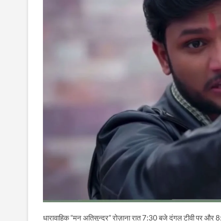
धारावाहिक “मन अतिसुन्दर” रोज़ाना रात 7:30 बजे दंगल टीवी पर और 8:0