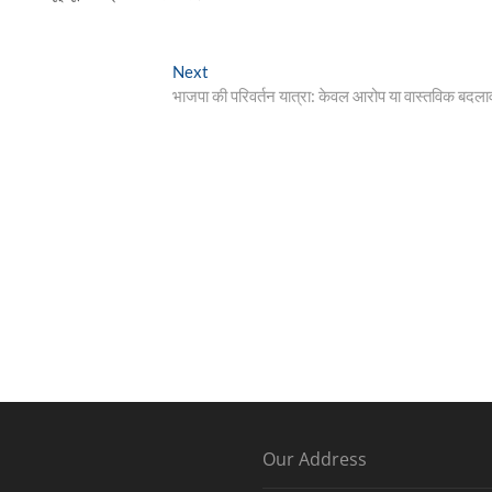
Next
Next
post:
भाजपा की परिवर्तन यात्रा: केवल आरोप या वास्तविक बदला
Our Address