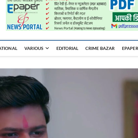
a Mukhyadhara
ATIONAL
VARIOUS
EDITORIAL
CRIME BAZAR
EPAPE