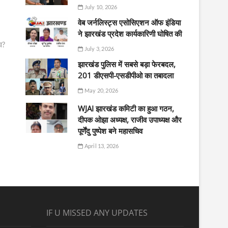
July 10, 2026
वेब जर्नलिस्ट्स एसोसिएशन ऑफ इंडिया
ने झारखंड प्रदेश कार्यकारिणी घोषित की
व?
July 3, 2026
झारखंड पुलिस में सबसे बड़ा फेरबदल,
201 डीएसपी-एसडीपीओ का तबादला
May 20, 2026
WJAI झारखंड कमिटी का हुआ गठन,
दीपक ओझा अध्यक्ष, राजीव उपाध्यक्ष और
पूर्णेंदु पुष्पेश बने महासचिव
April 13, 2026
IF U MISSED ANY UPDATES