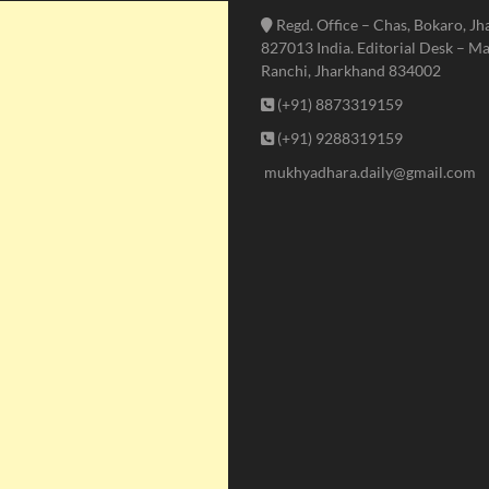
Regd. Office – Chas, Bokaro, J
827013 India. Editorial Desk – Ma
Ranchi, Jharkhand 834002
(+91) 8873319159
(+91) 9288319159
mukhyadhara.daily@gmail.com