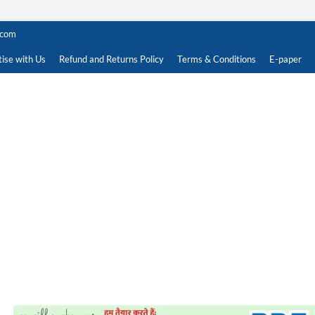
.com
ise with Us
Refund and Returns Policy
Terms & Conditions
E-paper