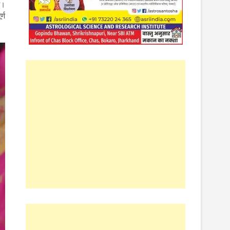
ै।
्ण