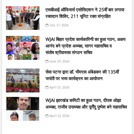
एसबीआई ऑफिसर्स एसोसिएशन ने 25वीं बार लगाया
रक्तदान शिविर, 211 यूनिट रक्त संग्रहित
July 17, 2026
WJAI बिहार प्रदेश कार्यकारिणी का हुआ गठन, अक्षय
आनंद बने प्रदेश अध्यक्ष, सागर महासचिव व
संतोष श्रीवास्तव संगठन सचिव
June 29, 2026
सेवा पटना द्वारा डॉ. भीमराव अंबेडकर की 135वीं
जयंती पर भव्य कार्यक्रम का आयोजन
April 15, 2026
WJAI झारखंड कमिटी का हुआ गठन, दीपक ओझा
अध्यक्ष, राजीव उपाध्यक्ष और पूर्णेंदु पुष्पेश बने महासचिव
April 13, 2026