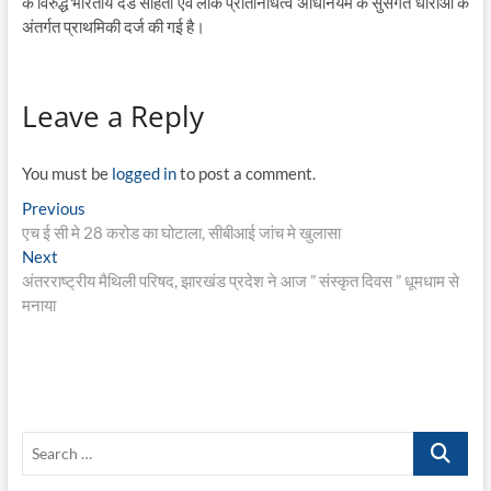
के विरुद्ध भारतीय दंड संहिता एवं लोक प्रतिनिधित्व अधिनियम के सुसंगत धाराओं के
अंतर्गत प्राथमिकी दर्ज की गई है।
Leave a Reply
You must be
logged in
to post a comment.
Post
Previous
Previous
post:
एच ई सी मे 28 करोड का घोटाला, सीबीआई जांच मे खुलासा
navigation
Next
Next
post:
अंतरराष्ट्रीय मैथिली परिषद, झारखंड प्रदेश ने आज ” संस्कृत दिवस ” धूमधाम से
मनाया
Search
…