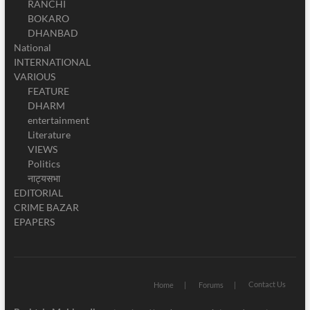
RANCHI
BOKARO
DHANBAD
National
INTERNATIONAL
VARIOUS
FEATURE
DHARM
entertainment
Literature
VIEWS
Politics
नाट्यसभा
EDITORIAL
CRIME BAZAR
EPAPERS
Contact Us
Home
Forums