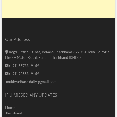
Our Address
Regd. Office – Chas, Bokaro, Jharkhand-827013 India. Editorial
Desk – Major Kothi, Ranchi, Jharkhand 834002
(+91) 8873319159
(+91) 9288319159
mukhyadhara.daily@gmail.com
IF U MISSED ANY UPDATES
Home
Jharkhand