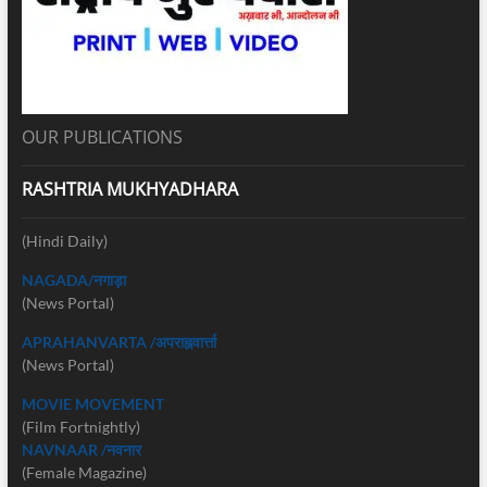
OUR PUBLICATIONS
RASHTRIA MUKHYADHARA
(Hindi Daily)
NAGADA/नगाड़ा
(News Portal)
APRAHANVARTA /अपराह्नवार्त्ता
(News Portal)
MOVIE MOVEMENT
(Film Fortnightly)
NAVNAAR /नवनार
(Female Magazine)