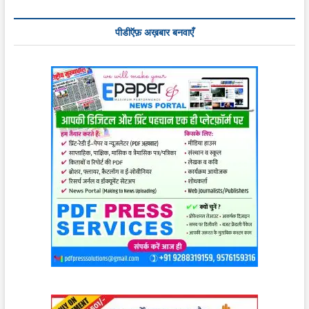
पीडीऍफ़ अख़बार बनवाएँ