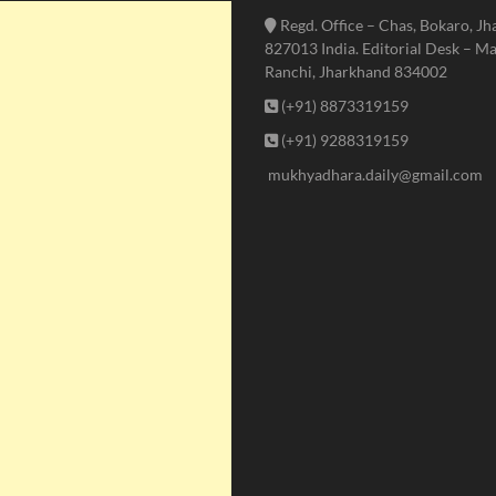
Regd. Office – Chas, Bokaro, J
827013 India. Editorial Desk – Ma
Ranchi, Jharkhand 834002
(+91) 8873319159
(+91) 9288319159
mukhyadhara.daily@gmail.com