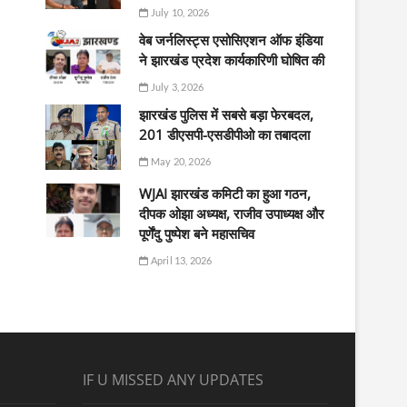
July 10, 2026
वेब जर्नलिस्ट्स एसोसिएशन ऑफ इंडिया
ने झारखंड प्रदेश कार्यकारिणी घोषित की
July 3, 2026
झारखंड पुलिस में सबसे बड़ा फेरबदल,
201 डीएसपी-एसडीपीओ का तबादला
May 20, 2026
WJAI झारखंड कमिटी का हुआ गठन,
दीपक ओझा अध्यक्ष, राजीव उपाध्यक्ष और
पूर्णेंदु पुष्पेश बने महासचिव
April 13, 2026
IF U MISSED ANY UPDATES