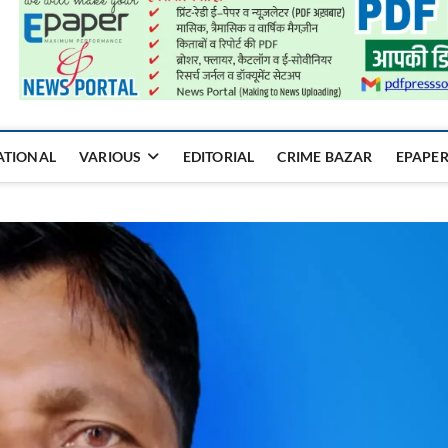
a Mukhyadhara
ATIONAL
VARIOUS
EDITORIAL
CRIME BAZAR
EPAPE