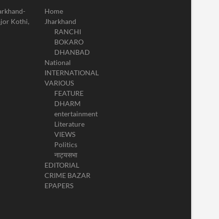
harkhand-
Home
jor Kothi,
Jharkhand
RANCHI
BOKARO
DHANBAD
National
INTERNATIONAL
VARIOUS
FEATURE
DHARM
entertainment
Literature
VIEWS
Politics
नाट्यसभा
EDITORIAL
CRIME BAZAR
EPAPERS