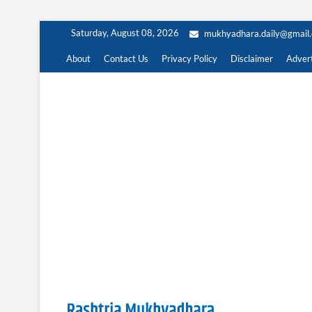
Skip
Saturday, August 08, 2026
mukhyadhara.daily@gmail
to
content
About
Contact Us
Privacy Policy
Disclaimer
Advert