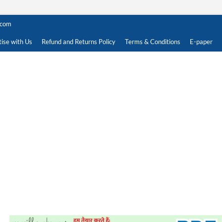
.com
ise with Us
Refund and Returns Policy
Terms & Conditions
E-paper