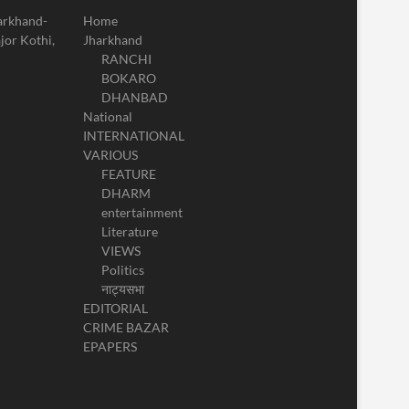
harkhand-
Home
jor Kothi,
Jharkhand
RANCHI
BOKARO
DHANBAD
National
INTERNATIONAL
VARIOUS
FEATURE
DHARM
entertainment
Literature
VIEWS
Politics
नाट्यसभा
EDITORIAL
CRIME BAZAR
EPAPERS