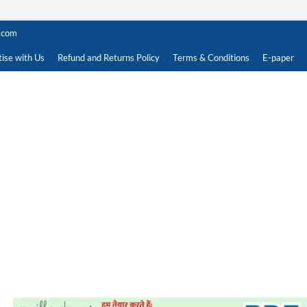
.com
ise with Us
Refund and Returns Policy
Terms & Conditions
E-paper