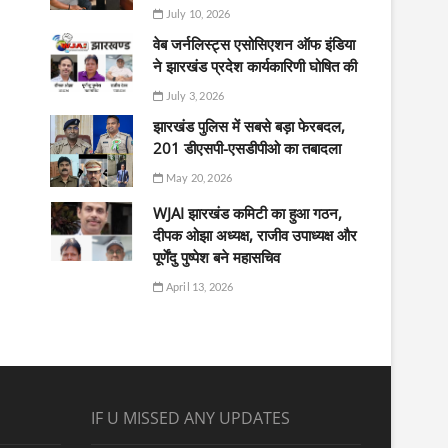
July 10, 2026
वेब जर्नलिस्ट्स एसोसिएशन ऑफ इंडिया
ने झारखंड प्रदेश कार्यकारिणी घोषित की
July 3, 2026
झारखंड पुलिस में सबसे बड़ा फेरबदल,
201 डीएसपी-एसडीपीओ का तबादला
May 20, 2026
WJAI झारखंड कमिटी का हुआ गठन,
दीपक ओझा अध्यक्ष, राजीव उपाध्यक्ष और
पूर्णेंदु पुष्पेश बने महासचिव
April 13, 2026
IF U MISSED ANY UPDATES