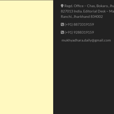
Regd. Office – Chas, Bokaro, J
827013 India. Editorial Desk – Ma
Ranchi, Jharkhand 834002
(+91) 8873319159
(+91) 9288319159
mukhyadhara.daily@gmail.com