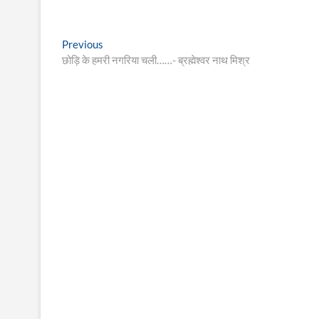
Post
Previous
Previous
post:
छोड़ि के हमरी नगरिया चली……- ब्रह्मेश्वर नाथ मिश्र
navigation