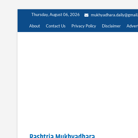
Skip
Thursday, August 06, 2026
mukhyadhara.daily@gmail
to
content
About
Contact Us
Privacy Policy
Disclaimer
Advert