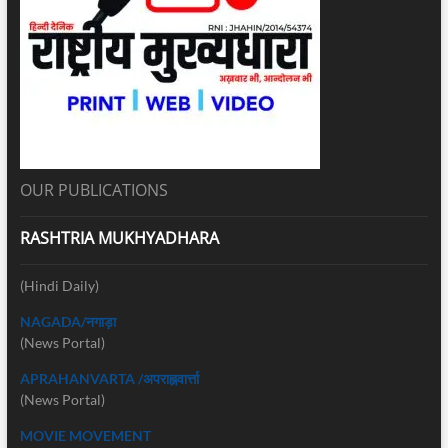
OUR PUBLICATIONS
RASHTRIA MUKHYADHARA
(Hindi Daily)
NAGADA/नगाड़ा
(News Portal)
APRAHANVARTA /अपराह्नवार्त्ता
(News Portal)
MOVIE MOVEMENT