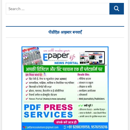
Search
…
पीडीऍफ़ अख़बार बनवाएँ