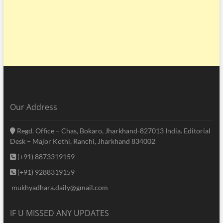
Our Address
Regd. Office – Chas, Bokaro, Jharkhand-827013 India. Editorial
Desk – Major Kothi, Ranchi, Jharkhand 834002
(+91) 8873319159
(+91) 9288319159
mukhyadhara.daily@gmail.com
IF U MISSED ANY UPDATES