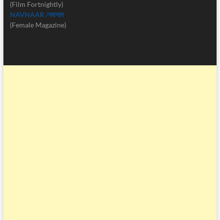
(Film Fortnightly)
NAVNAAR /नवनार
(Female Magazine)