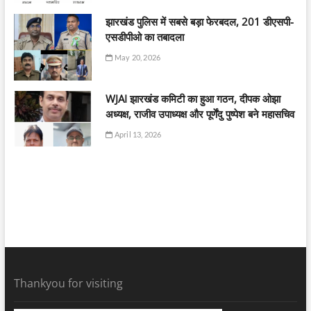
झारखंड पुलिस में सबसे बड़ा फेरबदल, 201 डीएसपी-
एसडीपीओ का तबादला
May 20, 2026
WJAI झारखंड कमिटी का हुआ गठन, दीपक ओझा
अध्यक्ष, राजीव उपाध्यक्ष और पूर्णेंदु पुष्पेश बने महासचिव
April 13, 2026
Thankyou for visiting