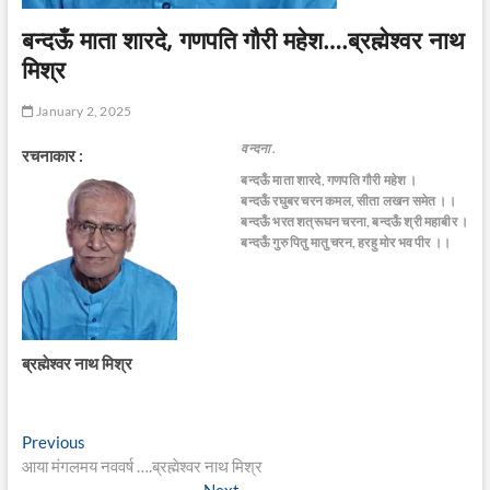
बन्दऊँ माता शारदे, गणपति गौरी महेश….ब्रह्मेश्वर नाथ
मिश्र
January 2, 2025
वन्दना .
रचनाकार :
बन्दऊँ माता शारदे, गणपति गौरी महेश ।
बन्दऊँ रघुबर चरन कमल, सीता लखन समेत ।।
बन्दऊँ भरत शत्रूघन चरना, बन्दऊँ श्री महाबीर ।
बन्दऊँ गुरु पितु मातु चरन, हरहु मोर भव पीर ।।
ब्रह्मेश्वर नाथ मिश्र
Post
Previous
Previous
post:
आया मंगलमय नववर्ष ….ब्रह्मेश्वर नाथ मिश्र
navigation
Next
Next