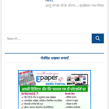
post:
आजु जनक जी के अँगना….-ब्रह्मेश्वर नाथ मिश्र
Search
…
पीडीऍफ़ अख़बार बनवाएँ