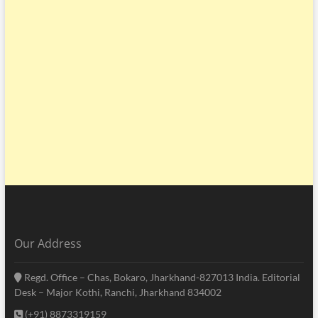
Our Address
Regd. Office – Chas, Bokaro, Jharkhand-827013 India. Editorial
Desk – Major Kothi, Ranchi, Jharkhand 834002
(+91) 8873319159