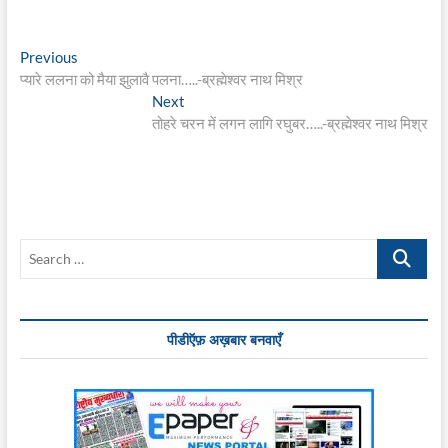
Post
Previous
Previous
post:
प्यारे ललना को मैया झुलावै पलना…..-ब्रह्मेश्वर नाथ मिश्र
navigation
Next
Next
post:
तोहरे चरन में लगन लागि रघुबर…..-ब्रह्मेश्वर नाथ मिश्र
Search
…
पीडीऍफ़ अख़बार बनवाएँ