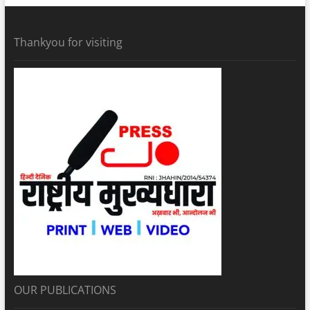
Thankyou for visiting
OUR PUBLICATIONS