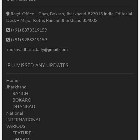
Regd. Office – Chas, Bokaro, Jharkhand-827013 India. Editorial
Desk – Major Kothi, Ranchi, Jharkhand 834002
(+91) 8873319159
(+91) 9288319159
mukhyadhara.daily@gmail.com
IF U MISSED ANY UPDATES
Home
Jharkhand
RANCHI
BOKARO
DHANBAD
National
INTERNATIONAL
VARIOUS
FEATURE
DHARM