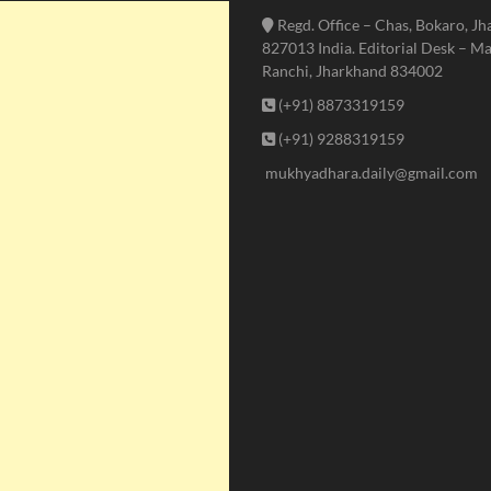
Regd. Office – Chas, Bokaro, J
827013 India. Editorial Desk – Ma
Ranchi, Jharkhand 834002
(+91) 8873319159
(+91) 9288319159
mukhyadhara.daily@gmail.com