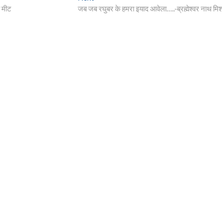
post:
 मीट
जब जब रघुबर के हमरा इयाद आवेला…..-ब्रह्मेश्वर नाथ मिश