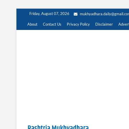
Skip
Friday, August 07, 2026
mukhyadhara.daily@gmail.c
to
content
About
Contact Us
Privacy Policy
Disclaimer
Advert