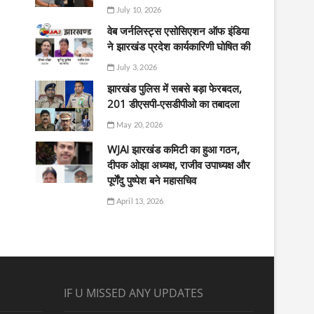
July 10, 2026
वेब जर्नलिस्ट्स एसोसिएशन ऑफ इंडिया
ने झारखंड प्रदेश कार्यकारिणी घोषित की
July 3, 2026
झारखंड पुलिस में सबसे बड़ा फेरबदल,
201 डीएसपी-एसडीपीओ का तबादला
May 20, 2026
WJAI झारखंड कमिटी का हुआ गठन,
दीपक ओझा अध्यक्ष, राजीव उपाध्यक्ष और
पूर्णेंदु पुष्पेश बने महासचिव
April 13, 2026
IF U MISSED ANY UPDATES