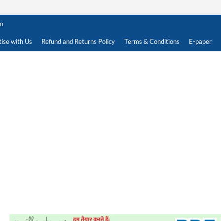
om
ise with Us
Refund and Returns Policy
Terms & Conditions
E-paper