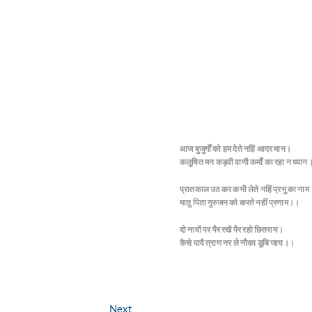
आज बुजुर्गों को हम देते नहिं आदर मान।
कलुषित मन कड़वी वाणी कर्मों का रहा न ध्या
प्रातकाल उठ कर कभी लेते नहिं प्रभु का नाम
मातु पिता गुरुजन को करते नहीं प्रणाम।।
दो नावों पर पैर रखें पैर रहो छितराय।
कैसे पावै त्राण नर ले नौका डूबि जाय।।
Next
Next