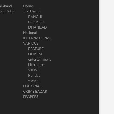
harkhand-
Home
jor Kothi,
Jharkhand
RANCHI
BOKARO
DHANBAD
National
INTERNATIONAL
VARIOUS
FEATURE
DHARM
entertainment
Literature
VIEWS
Politics
नाट्यसभा
EDITORIAL
CRIME BAZAR
EPAPERS