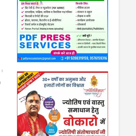
न।।
।