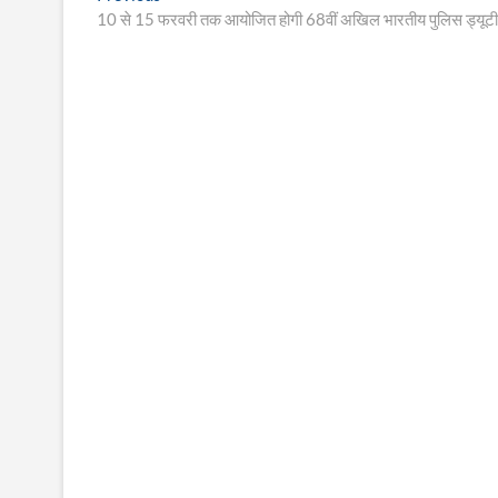
post:
10 से 15 फरवरी तक आयोजित होगी 68वीं अखिल भारतीय पुलिस ड्यूटी
navigation