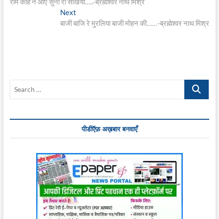
post:
राम काहे न आए सुनो री सखिया…..-ब्रह्मेश्वर नाथ मिश्र
navigation
Next
Next
post:
बाजी बाजि रे मुरलिया बाजी मोहन की……-ब्रह्मेश्वर नाथ मिश्र
Search
…
पीडीऍफ़ अख़बार बनवाएँ