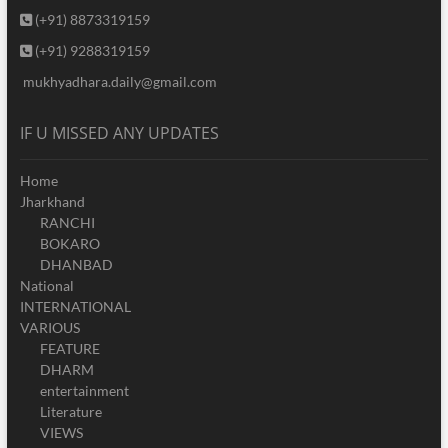
(+91) 8873319159
(+91) 9288319159
mukhyadhara.daily@gmail.com
IF U MISSED ANY UPDATES
Home
Jharkhand
RANCHI
BOKARO
DHANBAD
National
INTERNATIONAL
VARIOUS
FEATURE
DHARM
entertainment
Literature
VIEWS