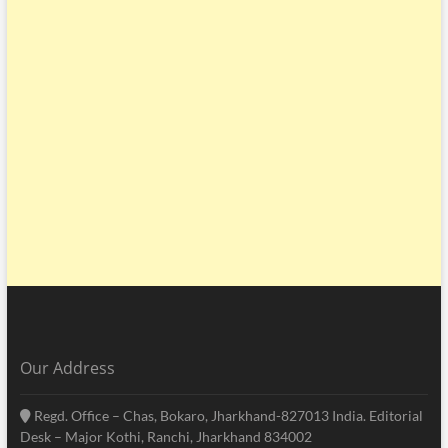
Our Address
Regd. Office – Chas, Bokaro, Jharkhand-827013 India. Editorial
Desk – Major Kothi, Ranchi, Jharkhand 834002