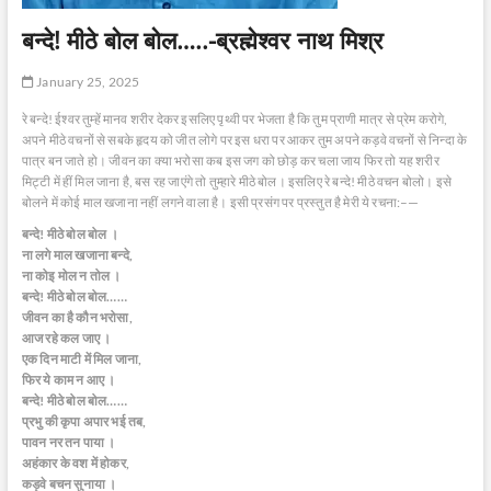
बन्दे! मीठे बोल बोल…..-ब्रह्मेश्वर नाथ मिश्र
January 25, 2025
रे बन्दे! ईश्वर तुम्हें मानव शरीर देकर इसलिए पृथ्वी पर भेजता है कि तुम प्राणी मात्र से प्रेम करोगे,
अपने मीठे वचनों से सबके हृदय को जीत लोगे पर इस धरा पर आकर तुम अपने कड़वे वचनों से निन्दा के
पात्र बन जाते हो। जीवन का क्या भरोसा कब इस जग को छोड़ कर चला जाय फिर तो यह शरीर
मिट्टी में हीं मिल जाना है, बस रह जाएंगे तो तुम्हारे मीठे बोल। इसलिए रे बन्दे! मीठे वचन बोलो। इसे
बोलने में कोई माल खजाना नहीं लगने वाला है। इसी प्रसंग पर प्रस्तुत है मेरी ये रचना:–—
बन्दे! मीठे बोल बोल ।
ना लगे माल खजाना बन्दे,
ना कोइ मोल न तोल ।
बन्दे! मीठे बोल बोल……
जीवन का है कौन भरोसा,
आज रहे कल जाए ।
एक दिन माटी में मिल जाना,
फिर ये काम न आए ।
बन्दे! मीठे बोल बोल……
प्रभु की कृपा अपार भई तब,
पावन नर तन पाया ।
अहंकार के वश में होकर,
कड़ुवे बचन सुनाया ।