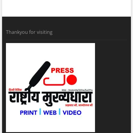
Thankyou for visiting