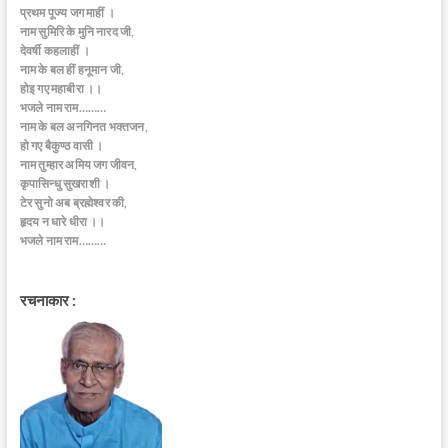
प्रथम पूज्य जग माहीं ।
नाम सुमिरि के मुनि नारद जी,
देवर्षी कहलाहीं ।
नाम के बल हीं हनूमान जी,
होइ गए महाबीरा ।।
भजले नाम राम………
नाम के बल अनगिनत भक्तजन,
हो गए बैकुण्ठ वासी ।
नाम तुम्हार अमिय जग जीवन,
कृपासिन्धु सुखराशी ।
टेर सुनो अब ब्रह्मेश्वर की,
हृदय न धारे धीरा ।।
भजले नाम राम………
रचनाकार :