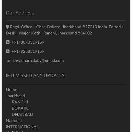
Our Address
Regd. Office – Chas, Bokaro, Jharkhand-827013 India. Editorial
Desk – Major Kothi, Ranchi, Jharkhand 834002
(+91) 8873319159
(+91) 9288319159
mukhyadhara.daily@gmail.com
IF U MISSED ANY UPDATES
Home
Jharkhand
RANCHI
BOKARO
DHANBAD
National
INTERNATIONAL