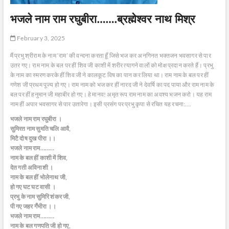
भजले नाम राम रघुबीरा…….ब्रह्मेश्वर नाथ मिश्र
February 3, 2025
मैं प्रभु श्रीराम के नाम ‘राम’ की वन्दना करता हूँ जिसे भज कर अनगिनत भक्तजन भवसागर से पार
उतर गए। राम नाम के बल पर हीं शिव जी काशी में शरीर त्यागने वालों को मोक्ष प्रदान करते हैं। प्रभु
के नाम का स्मरण करके हीं शिव जी ने कालकूट विष का पान कर लिया था। राम नाम के बल पर हीं
गणेश जी प्रथम पूज्य हो गए। राम नाम को भज कर हीं नारद जी ने देवर्षि का पद पाया और राम नाम के
बल पर हीं हनुमान जी महाबीर हो गए। हे मानव! अमृत रूप राम नाम का अवश्य भजन करो। यह राम
नाम हीं अपार भवसागर से पार उतारेगा। इसी प्रसंग पर प्रभु कृपा से रचित यह रचना:….
भजले नाम राम रघुबीरा ।
सुमिरत नाम सुमति चलि आवै,
मिटै दोष दुख पीरा ।।
भजले नाम राम………
नाम के बल हीं काशी में शिव,
देत गती अविनाशी ।
नाम के बल हीं भोलेनाथ जी,
हो गए घट घट वासी ।
प्रभु के नाम सुमिरि शंकर जी,
पी गए जहर गँभीरा ।।
भजले नाम राम………
नाम के बल गणपति जी हो गए,