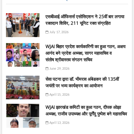
एसबीआई ऑफिसर्स एसोसिएशन ने 25वीं बार लगाया
रक्तदान शिविर, 211 यूनिट रक्त संग्रहित
July 17, 2026
WJAI बिहार प्रदेश कार्यकारिणी का हुआ गठन, अक्षय
आनंद बने प्रदेश अध्यक्ष, सागर महासचिव व
संतोष श्रीवास्तव संगठन सचिव
June 29, 2026
सेवा पटना द्वारा डॉ. भीमराव अंबेडकर की 135वीं
जयंती पर भव्य कार्यक्रम का आयोजन
April 15, 2026
WJAI झारखंड कमिटी का हुआ गठन, दीपक ओझा
अध्यक्ष, राजीव उपाध्यक्ष और पूर्णेंदु पुष्पेश बने महासचिव
April 13, 2026