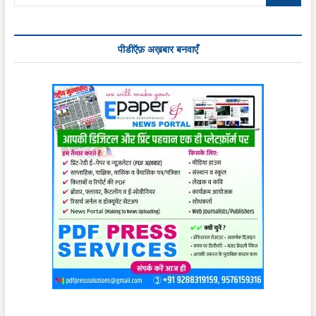
…
पीडीऍफ़ अख़बार बनवाएँ