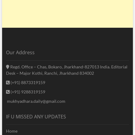
Our Address
Regd. Office – Chas, Bokaro, Jharkhand-827013 India. Editorial
Desk – Major Kothi, Ranchi, Jharkhand 834002
(+91) 8873319159
(+91) 9288319159
mukhyadhara.daily@gmail.com
IF U MISSED ANY UPDATES
Home