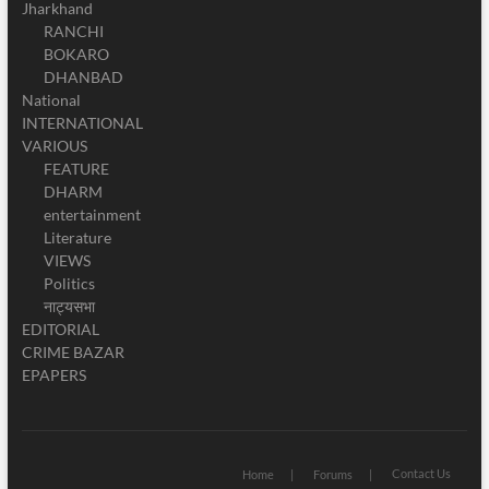
Jharkhand
RANCHI
BOKARO
DHANBAD
National
INTERNATIONAL
VARIOUS
FEATURE
DHARM
entertainment
Literature
VIEWS
Politics
नाट्यसभा
EDITORIAL
CRIME BAZAR
EPAPERS
Contact Us
Home
Forums