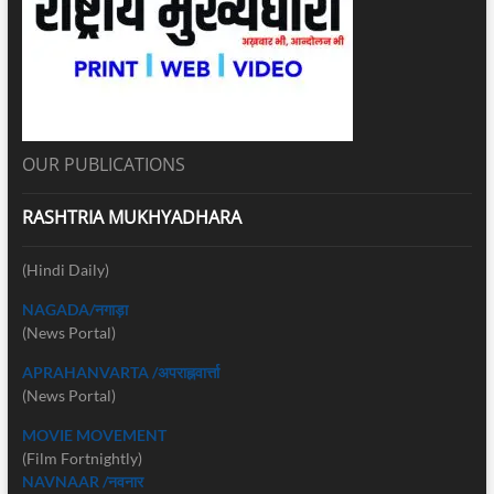
OUR PUBLICATIONS
RASHTRIA MUKHYADHARA
(Hindi Daily)
NAGADA/नगाड़ा
(News Portal)
APRAHANVARTA /अपराह्नवार्त्ता
(News Portal)
MOVIE MOVEMENT
(Film Fortnightly)
NAVNAAR /नवनार