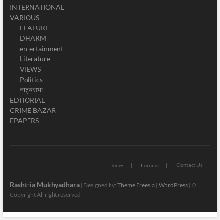
INTERNATIONAL
VARIOUS
FEATURE
DHARM
entertainment
Literature
VIEWS
Politics
नाट्यसभा
EDITORIAL
CRIME BAZAR
EPAPERS
Contact Us
Home
Forums
Rashtria Mukhyadhara
| Designed by:
Theme Freesia
|
WordPress
| ©
Copyright All right reserved