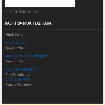
OUR PUBLICATIONS
RASHTRIA MUKHYADHARA
(Hindi Daily)
NAGADA/नगाड़ा
(News Portal)
APRAHANVARTA /अपराह्नवार्त्ता
(News Portal)
MOVIE MOVEMENT
(Film Fortnightly)
NAVNAAR /नवनार
(Female Magazine)