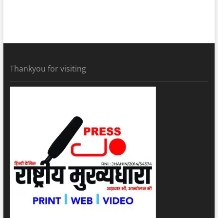
Thankyou for visiting