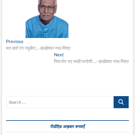
Post
Previous
Previous
post:
मत डारो रंग रघुबीरा…-ब्रह्मेश्वर नाथ मिश्र
navigation
Next
Next
post:
पिया मोर भए सखी परदेशी….- ब्रह्मेश्वर नाथ मिश्र
Search
…
पीडीऍफ़ अख़बार बनवाएँ