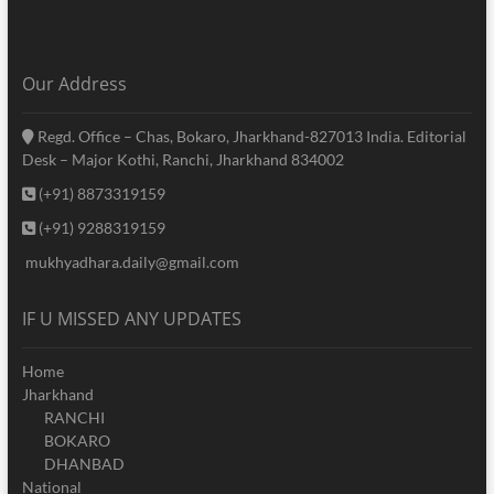
Our Address
Regd. Office – Chas, Bokaro, Jharkhand-827013 India. Editorial
Desk – Major Kothi, Ranchi, Jharkhand 834002
(+91) 8873319159
(+91) 9288319159
mukhyadhara.daily@gmail.com
IF U MISSED ANY UPDATES
Home
Jharkhand
RANCHI
BOKARO
DHANBAD
National