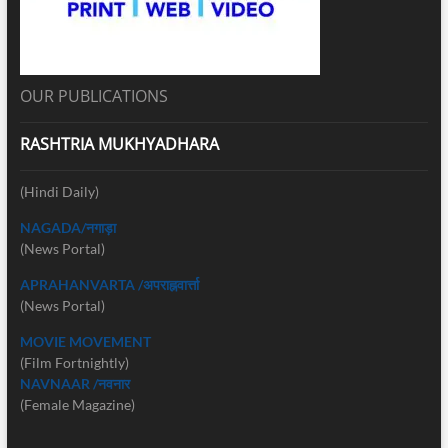
OUR PUBLICATIONS
RASHTRIA MUKHYADHARA
(Hindi Daily)
NAGADA/नगाड़ा
(News Portal)
APRAHANVARTA /अपराह्नवार्त्ता
(News Portal)
MOVIE MOVEMENT
(Film Fortnightly)
NAVNAAR /नवनार
(Female Magazine)