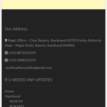
Our Address
Regd. Office – Chas, Bokaro, Jharkhand-827013 India. Editorial
Desk – Major Kothi, Ranchi, Jharkhand 834002
(+91) 8873319159
(+91) 9288319159
mukhyadhara.daily@gmail.com
IF U MISSED ANY UPDATES
Home
Jharkhand
RANCHI
BOKARO