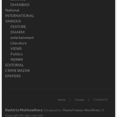
DHANBAD
National
INTERNATIONAL
VARIOUS
FEATURE
DHARM
entertainment
Literature
VIEWS
Politics
नाट्यसभा
EDITORIAL
CRIME BAZAR
EPAPERS
Contact Us
Home
Forums
Rashtria Mukhyadhara
| Designed by:
Theme Freesia
|
WordPress
| ©
Copyright All right reserved