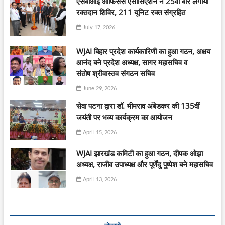
एसबीआई ऑफिसर्स एसोसिएशन ने 25वीं बार लगाया
रक्तदान शिविर, 211 यूनिट रक्त संग्रहित
July 17, 2026
WJAI बिहार प्रदेश कार्यकारिणी का हुआ गठन, अक्षय
आनंद बने प्रदेश अध्यक्ष, सागर महासचिव व
संतोष श्रीवास्तव संगठन सचिव
June 29, 2026
सेवा पटना द्वारा डॉ. भीमराव अंबेडकर की 135वीं
जयंती पर भव्य कार्यक्रम का आयोजन
April 15, 2026
WJAI झारखंड कमिटी का हुआ गठन, दीपक ओझा
अध्यक्ष, राजीव उपाध्यक्ष और पूर्णेंदु पुष्पेश बने महासचिव
April 13, 2026