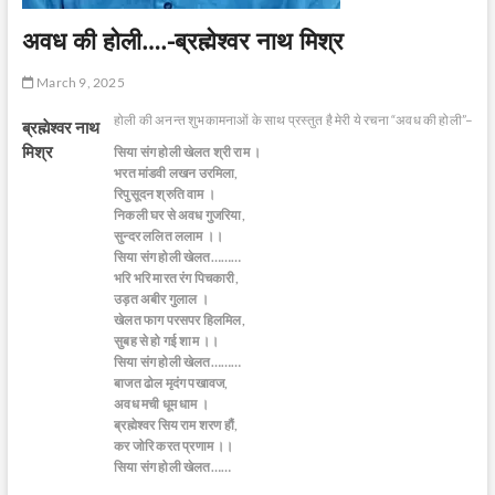
अवध की होली….-ब्रह्मेश्वर नाथ मिश्र
March 9, 2025
होली की अनन्त शुभकामनाओं के साथ प्रस्तुत है मेरी ये रचना “अवध की होली”–
ब्रह्मेश्वर नाथ
मिश्र
सिया संग होली खेलत श्री राम ।
भरत मांडवी लखन उरमिला,
रिपुसूदन श्रुति वाम ।
निकली घर से अवध गुजरिया,
सुन्दर ललित ललाम ।।
सिया संग होली खेलत………
भरि भरि मारत रंग पिचकारी,
उड़त अबीर गुलाल ।
खेलत फाग परसपर हिलमिल,
सुबह से हो गई शाम ।।
सिया संग होली खेलत………
बाजत ढोल मृदंग पखावज,
अवध मची धूम धाम ।
ब्रह्मेश्वर सिय राम शरण हौं,
कर जोरि करत प्रणाम ।।
सिया संग होली खेलत……