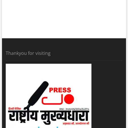
Thankyou for visiting