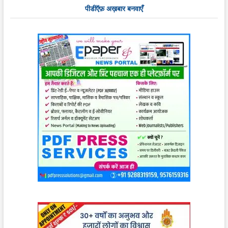
पीडीऍफ़ अख़बार बनवाएँ