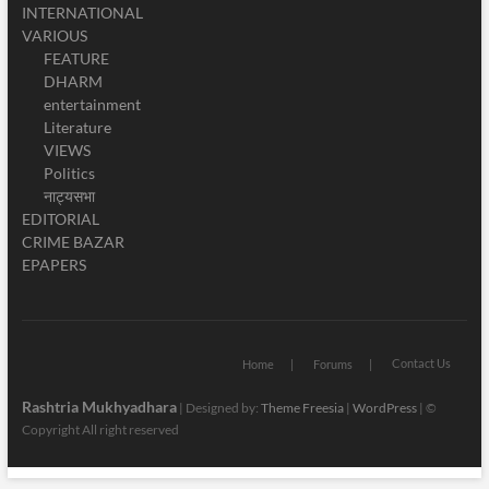
INTERNATIONAL
VARIOUS
FEATURE
DHARM
entertainment
Literature
VIEWS
Politics
नाट्यसभा
EDITORIAL
CRIME BAZAR
EPAPERS
Contact Us
Home
Forums
Rashtria Mukhyadhara
| Designed by:
Theme Freesia
|
WordPress
| ©
Copyright All right reserved