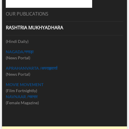
OUR PUBLICATIONS
RASHTRIA MUKHYADHARA
(Hindi Daily)
NAGADA/नगाड़ा
(News Portal)
APRAHANVARTA /अपराह्नवार्त्ता
(News Portal)
MOVIE MOVEMENT
(Film Fortnightly)
NAVNAAR /नवनार
(Female Magazine)