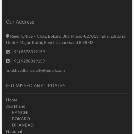
Our Address
Regd. Office – Chas, Bokaro, Jharkhand-827013 India. Editorial
Desk – Major Kothi, Ranchi, Jharkhand 834002
(+91) 8873319159
(+91) 9288319159
mukhyadhara.daily@gmail.com
IF U MISSED ANY UPDATES
Home
Jharkhand
RANCHI
BOKARO
DHANBAD
National