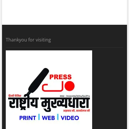
Thankyou for visiting