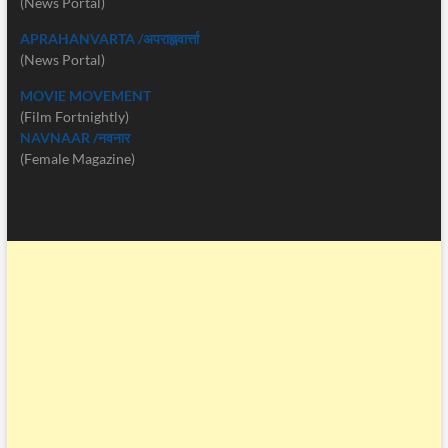
(News Portal)
APRAHANVARTA /अपराह्नवार्त्ता
(News Portal)
MOVIE MOVEMENT
(Film Fortnightly)
NAVNAAR /नवनार
(Female Magazine)