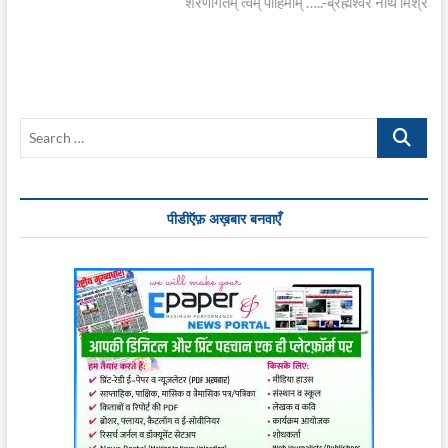
post:
शरणागतम् त्वम् पाहिमाम् …..-ब्रह्मेश्वर नाथ मिश्र
Search
…
पीडीऍफ़ अख़बार बनवाएँ