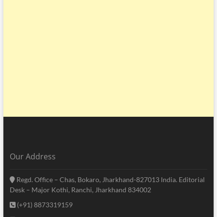
Our Address
Regd. Office – Chas, Bokaro, Jharkhand-827013 India. Editorial
Desk – Major Kothi, Ranchi, Jharkhand 834002
(+91) 8873319159