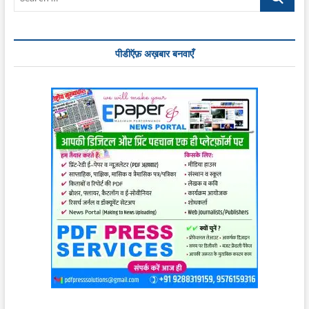
…
पीडीऍफ़ अख़बार बनवाएँ