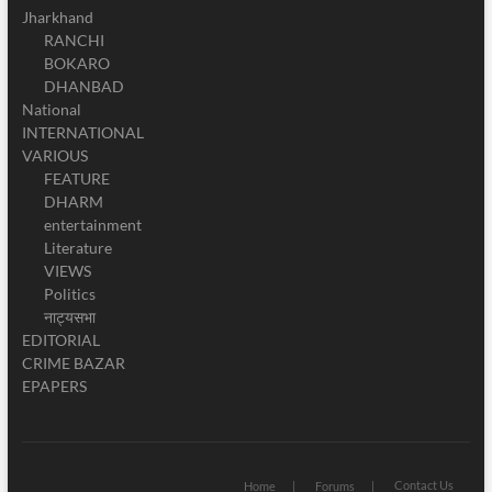
Jharkhand
RANCHI
BOKARO
DHANBAD
National
INTERNATIONAL
VARIOUS
FEATURE
DHARM
entertainment
Literature
VIEWS
Politics
नाट्यसभा
EDITORIAL
CRIME BAZAR
EPAPERS
Contact Us
Home
Forums