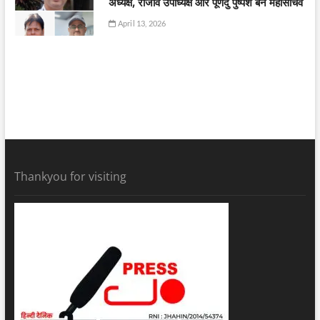
अध्यक्ष, राजीव उपाध्यक्ष और पूर्णेंदु पुष्पेश बने महासचिव
April 13, 2026
Thankyou for visiting