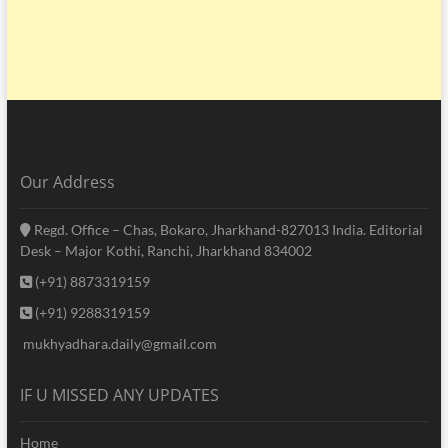
Our Address
Regd. Office – Chas, Bokaro, Jharkhand-827013 India. Editorial
Desk – Major Kothi, Ranchi, Jharkhand 834002
(+91) 8873319159
(+91) 9288319159
mukhyadhara.daily@gmail.com
IF U MISSED ANY UPDATES
Home