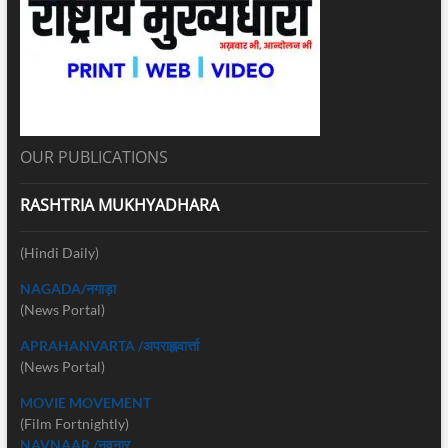
OUR PUBLICATIONS
RASHTRIA MUKHYADHARA
(Hindi Daily)
NAGADA/नगाड़ा
(News Portal)
APRAHANVARTA /अपराह्नवार्त्ता
(News Portal)
MOVIE MOVEMENT
(Film Fortnightly)
NAVNAAR /नवनार