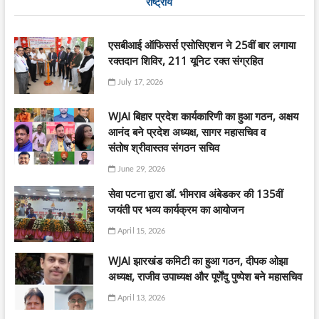
राष्ट्रीय
एसबीआई ऑफिसर्स एसोसिएशन ने 25वीं बार लगाया
रक्तदान शिविर, 211 यूनिट रक्त संग्रहित
July 17, 2026
WJAI बिहार प्रदेश कार्यकारिणी का हुआ गठन, अक्षय
आनंद बने प्रदेश अध्यक्ष, सागर महासचिव व
संतोष श्रीवास्तव संगठन सचिव
June 29, 2026
सेवा पटना द्वारा डॉ. भीमराव अंबेडकर की 135वीं
जयंती पर भव्य कार्यक्रम का आयोजन
April 15, 2026
WJAI झारखंड कमिटी का हुआ गठन, दीपक ओझा
अध्यक्ष, राजीव उपाध्यक्ष और पूर्णेंदु पुष्पेश बने महासचिव
April 13, 2026