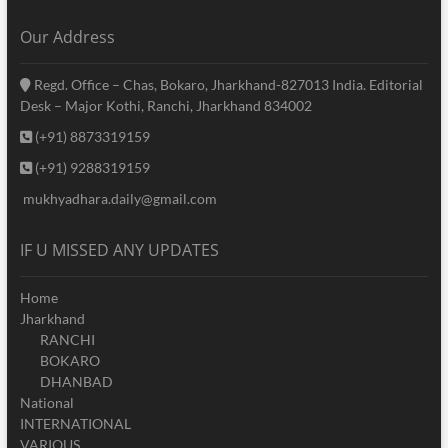
Our Address
Regd. Office – Chas, Bokaro, Jharkhand-827013 India. Editorial
Desk – Major Kothi, Ranchi, Jharkhand 834002
(+91) 8873319159
(+91) 9288319159
mukhyadhara.daily@gmail.com
IF U MISSED ANY UPDATES
Home
Jharkhand
RANCHI
BOKARO
DHANBAD
National
INTERNATIONAL
VARIOUS