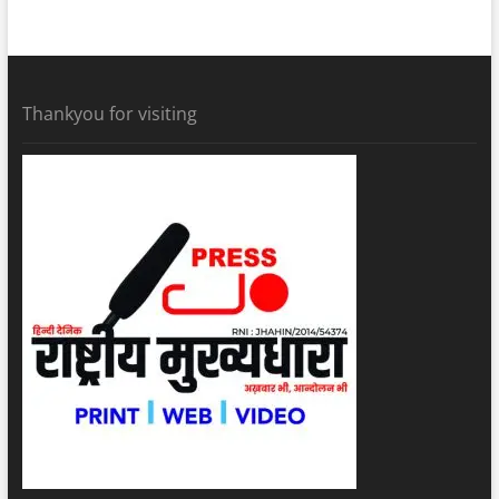
Thankyou for visiting