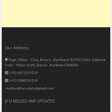
Our Address
Regd. Office – Chas, Bokaro, Jharkhand-827013 India. Editorial
Desk – Major Kothi, Ranchi, Jharkhand 834002
(+91) 8873319159
(+91) 9288319159
mukhyadhara.daily@gmail.com
IF U MISSED ANY UPDATES