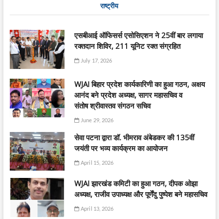
राष्ट्रीय
एसबीआई ऑफिसर्स एसोसिएशन ने 25वीं बार लगाया
रक्तदान शिविर, 211 यूनिट रक्त संग्रहित
July 17, 2026
WJAI बिहार प्रदेश कार्यकारिणी का हुआ गठन, अक्षय
आनंद बने प्रदेश अध्यक्ष, सागर महासचिव व
संतोष श्रीवास्तव संगठन सचिव
June 29, 2026
सेवा पटना द्वारा डॉ. भीमराव अंबेडकर की 135वीं
जयंती पर भव्य कार्यक्रम का आयोजन
April 15, 2026
WJAI झारखंड कमिटी का हुआ गठन, दीपक ओझा
अध्यक्ष, राजीव उपाध्यक्ष और पूर्णेंदु पुष्पेश बने महासचिव
April 13, 2026