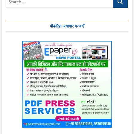
…
पीडीऍफ़ अख़बार बनवाएँ