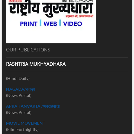
OUR PUBLICATIONS
RASHTRIA MUKHYADHARA
(Hindi Daily)
NAGADA/नगाड़ा
(News Portal)
APRAHANVARTA /अपराह्नवार्त्ता
(News Portal)
MOVIE MOVEMENT
(Film Fortnightly)