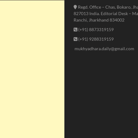
Regd. Office – Chas, Bokaro, J
827013 India. Editorial Desk – Ma
Ranchi, Jharkhand 834002
(+91) 8873319159
(+91) 9288319159
mukhyadhara.daily@gmail.com