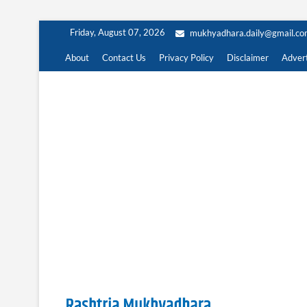
Skip
Friday, August 07, 2026
mukhyadhara.daily@gmail.c
to
content
About
Contact Us
Privacy Policy
Disclaimer
Advert