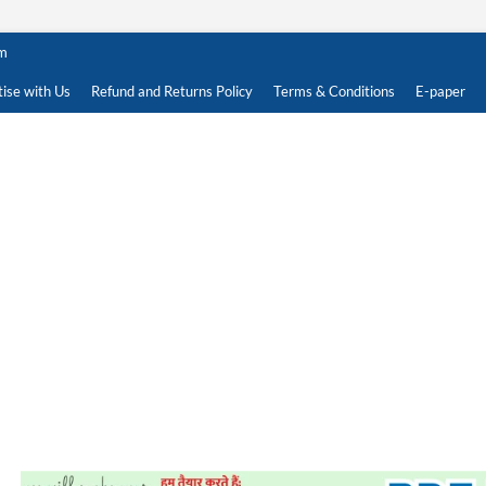
om
ise with Us
Refund and Returns Policy
Terms & Conditions
E-paper