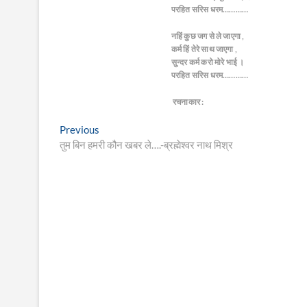
परहित सरिस धरम…………
नहिं कुछ जग से ले जाएगा ,
कर्म हिं तेरे साथ जाएगा ,
सुन्दर कर्म करो मोरे भाई ।
परहित सरिस धरम…………
रचनाकार :
Post
Previous
Previous
post:
तुम बिन हमरी कौन खबर ले….-ब्रह्मेश्वर नाथ मिश्र
navigation