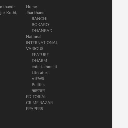
harkhand-
Home
jor Kothi,
Jharkhand
RANCHI
BOKARO
DHANBAD
National
INTERNATIONAL
VARIOUS
FEATURE
DHARM
entertainment
Literature
VIEWS
Politics
नाट्यसभा
EDITORIAL
CRIME BAZAR
EPAPERS