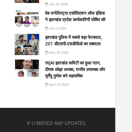
July 10, 2026
वेब जर्नलिस्ट्स एसोसिएशन ऑफ इंडिया
ने झारखंड प्रदेश कार्यकारिणी घोषित की
July 3, 2026
झारखंड पुलिस में सबसे बड़ा फेरबदल,
201 डीएसपी-एसडीपीओ का तबादला
May 20, 2026
WJAI झारखंड कमिटी का हुआ गठन,
दीपक ओझा अध्यक्ष, राजीव उपाध्यक्ष और
पूर्णेंदु पुष्पेश बने महासचिव
April 13, 2026
IF U MISSED ANY UPDATES