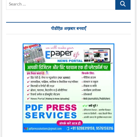
Search
…
पीडीऍफ़ अख़बार बनवाएँ