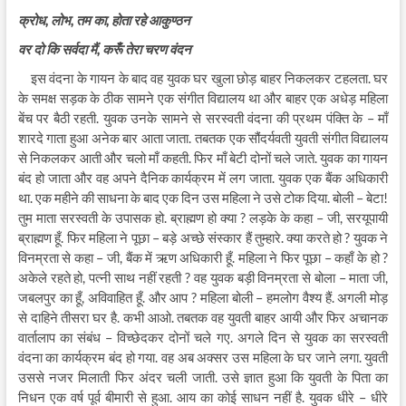
क्रोध, लोभ, तम का, होता रहे आकुण्ठन
वर दो कि सर्वदा मैं, करूँ तेरा चरण वंदन
इस वंदना के गायन के बाद वह युवक घर खुला छोड़ बाहर निकलकर टहलता. घर
के समक्ष सड़क के ठीक सामने एक संगीत विद्यालय था और बाहर एक अधेड़ महिला
बेंच पर बैठी रहती. युवक उनके सामने से सरस्वती वंदना की प्रथम पंक्ति के – माँ
शारदे गाता हुआ अनेक बार आता जाता. तबतक एक सौंदर्यवती युवती संगीत विद्यालय
से निकलकर आती और चलो माँ कहती. फिर माँ बेटी दोनों चले जाते. युवक का गायन
बंद हो जाता और वह अपने दैनिक कार्यक्रम में लग जाता. युवक एक बैंक अधिकारी
था. एक महीने की साधना के बाद एक दिन उस महिला ने उसे टोक दिया. बोली – बेटा!
तुम माता सरस्वती के उपासक हो. ब्राह्मण हो क्या ? लड़के के कहा – जी, सरयूपायी
ब्राह्मण हूँ. फिर महिला ने पूछा – बड़े अच्छे संस्कार हैं तुम्हारे. क्या करते हो ? युवक ने
विनम्रता से कहा – जी, बैंक में ऋण अधिकारी हूँ. महिला ने फिर पूछा – कहाँ के हो ?
अकेले रहते हो, पत्नी साथ नहीं रहती ? वह युवक बड़ी विनम्रता से बोला – माता जी,
जबलपुर का हूँ, अविवाहित हूँ. और आप ? महिला बोली – हमलोग वैश्य हैं. अगली मोड़
से दाहिने तीसरा घर है. कभी आओ. तबतक वह युवती बाहर आयी और फिर अचानक
वार्तालाप का संबंध – विच्छेदकर दोनों चले गए. अगले दिन से युवक का सरस्वती
वंदना का कार्यक्रम बंद हो गया. वह अब अक्सर उस महिला के घर जाने लगा. युवती
उससे नजर मिलाती फिर अंदर चली जाती. उसे ज्ञात हुआ कि युवती के पिता का
निधन एक वर्ष पूर्व बीमारी से हुआ. आय का कोई साधन नहीं है. युवक धीरे – धीरे