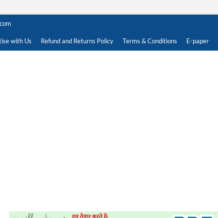
.com
ise with Us
Refund and Returns Policy
Terms & Conditions
E-paper