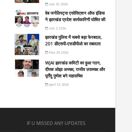
July 10, 2026
वेब जर्नलिस्ट्स एसोसिएशन ऑफ इंडिया
ने झारखंड प्रदेश कार्यकारिणी घोषित की
July 3, 2026
झारखंड पुलिस में सबसे बड़ा फेरबदल,
201 डीएसपी-एसडीपीओ का तबादला
May 20, 2026
WJAI झारखंड कमिटी का हुआ गठन,
दीपक ओझा अध्यक्ष, राजीव उपाध्यक्ष और
पूर्णेंदु पुष्पेश बने महासचिव
April 13, 2026
IF U MISSED ANY UPDATES