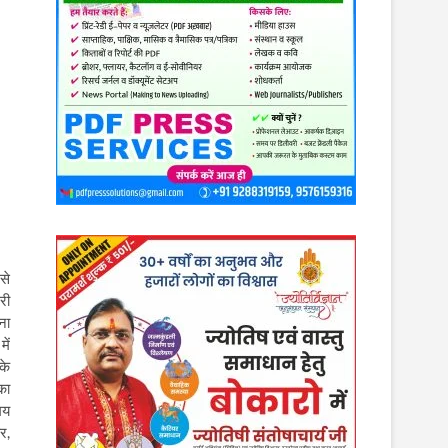
 से
री
ना
ें
के
का
मय
र,