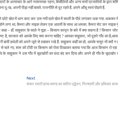
जदारों के अत्याचार के आगे नतमस्तक रहना, बिचौलियों और अन्य सभी प्रजातियों के द्वारा शोष
ःख, अपनी पीड़ा नहीं बताते. राजनीति से दूर रहते हैं. अपने आँसू स्वयं पोछते हैं.
े छोटे खेत में धान काट कर उस नमी वाले खेत में सब्जी के पौधे लगाकर थक गया. थककर म
 सफल होने लगा था, कैमरा और माइक लेकर एक आदमी के साथ आ धमका. कैमरा सेट कर माइक मु
कहा – हाँ. साहूकार के साले ने पूछा – किसान कानून के बारे में क्या कहना है ? किसान जोर
कष्ट है, सरकार को आपके लिए क्या करना चाहिए ? आपका साहूकार, जो दूसरे गॉंव का है,आप
ी बायीं हथेली को अपने जूते से दबाकर रखे हैं. साहूकार कहीं का हो, आपके ससुर भी क्यों न हो
ास से चले गए. शाम को टीवी पर किसान को रोता दिखाकर बताया गया कि आज किसान रो रहा ह
गाँव के साहूकार ने उस गाँव में सूदखोरी का धंधा बंद कर दिया और अपने ही गाँव के सूदखोर 
Next
Next
post:
शंकर रवानी हत्या काण्ड का त्वरित उद्भेदन, गिरफ्तारी और हथियार बरा