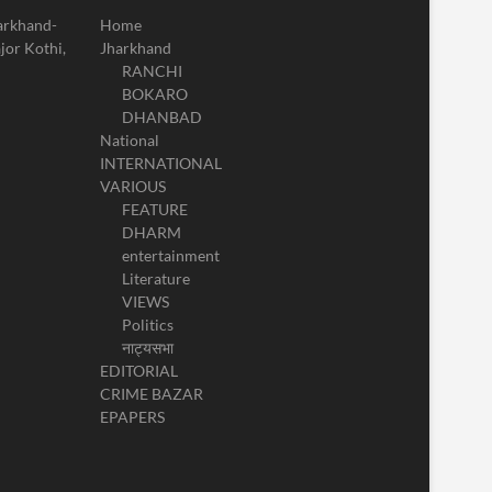
harkhand-
Home
jor Kothi,
Jharkhand
RANCHI
BOKARO
DHANBAD
National
INTERNATIONAL
VARIOUS
FEATURE
DHARM
entertainment
Literature
VIEWS
Politics
नाट्यसभा
EDITORIAL
CRIME BAZAR
EPAPERS