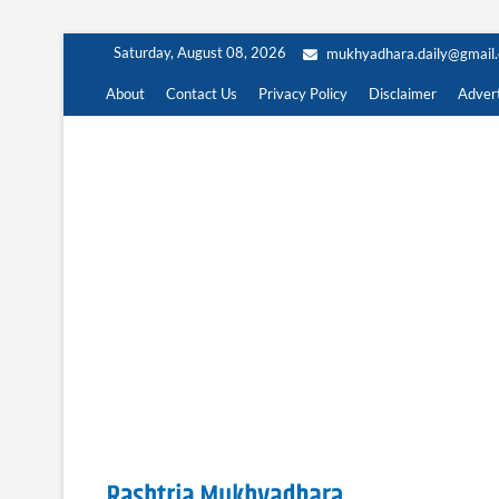
Skip
Saturday, August 08, 2026
mukhyadhara.daily@gmail
to
content
About
Contact Us
Privacy Policy
Disclaimer
Advert