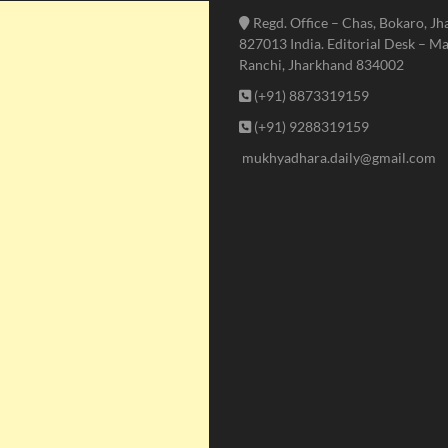
Regd. Office – Chas, Bokaro, J
827013 India. Editorial Desk – Ma
Ranchi, Jharkhand 834002
(+91) 8873319159
(+91) 9288319159
mukhyadhara.daily@gmail.com