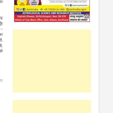
ित
ेढ़
ँह
 –
का
ं,
ै.
की
मद