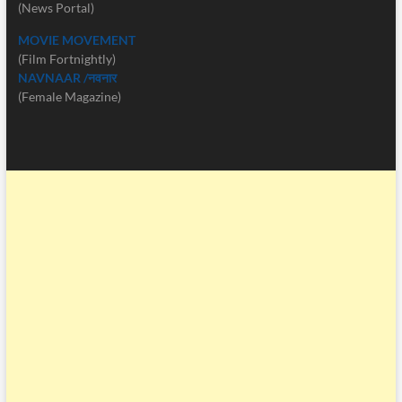
(News Portal)
MOVIE MOVEMENT
(Film Fortnightly)
NAVNAAR /नवनार
(Female Magazine)