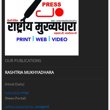
OUR PUBLICATIONS
RASHTRIA MUKHYADHARA
(Hindi Daily)
NAGADA/नगाड़ा
(News Portal)
APRAHANVARTA /अपराह्नवार्त्ता