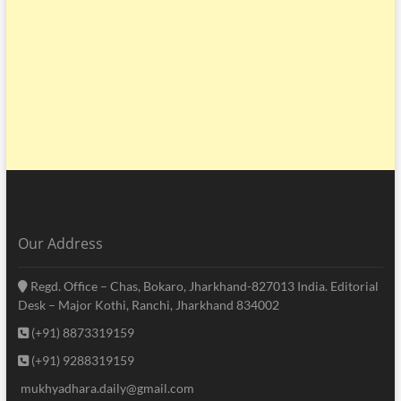
Our Address
Regd. Office – Chas, Bokaro, Jharkhand-827013 India. Editorial
Desk – Major Kothi, Ranchi, Jharkhand 834002
(+91) 8873319159
(+91) 9288319159
mukhyadhara.daily@gmail.com