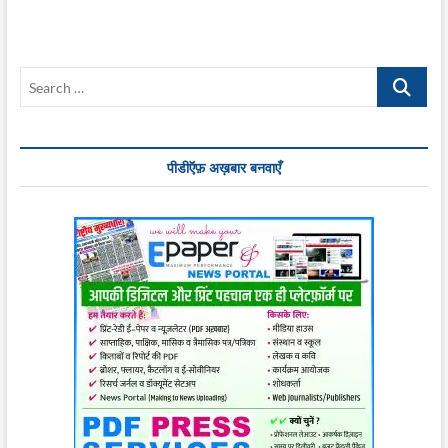
Search
…
पीडीऍफ़ अख़बार बनवाएँ