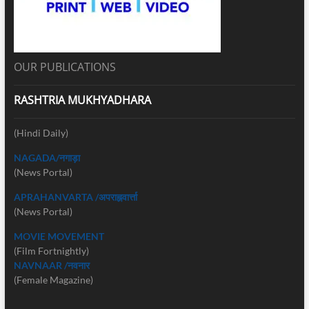
OUR PUBLICATIONS
RASHTRIA MUKHYADHARA
(Hindi Daily)
NAGADA/नगाड़ा
(News Portal)
APRAHANVARTA /अपराह्नवार्त्ता
(News Portal)
MOVIE MOVEMENT
(Film Fortnightly)
NAVNAAR /नवनार
(Female Magazine)