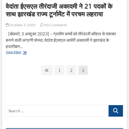
वेदांता ईएसएल तीरंदाजी अकादमी ने 21 पदकों के
साथ झारखंड राज्य टूर्नामेंट में परचम लहराया
October 3, 2023
No Comments
[बोकारो, 3 अक्टूबर 2023] – ग्रामीण बच्चों को तीरंदाजी कौशल से सशक्त
बनाने वाली अग्रणी संस्था, वेदांता ईएसएल आर्चरी अकादमी ने झारखंड के
हजारीबाग…
वेदांता
View More
ईएसएल
तीरंदाजी
Posts
अकादमी
Previous
Page
Page
Page
1
2
3
ने
page
pagination
21
पदकों
के
साथ
झारखंड
राज्य
Search
टूर्नामेंट
में
…
परचम
लहराया