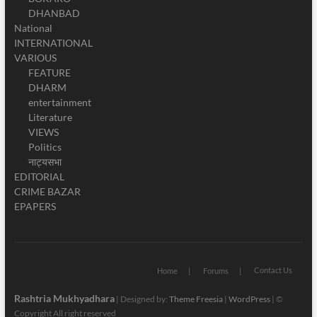
DHANBAD
National
INTERNATIONAL
VARIOUS
FEATURE
DHARM
entertainment
Literature
VIEWS
Politics
नाट्यसभा
EDITORIAL
CRIME BAZAR
EPAPERS
Contact Us
Home
Forums
Rashtria Mukhyadhara
| Designed by:
Theme Freesia
|
WordPress
| ©
Copyright All right reserved