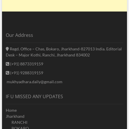
Our Address
Regd. Office – Chas, Bokaro, Jharkhand-827013 India. Editorial
Desk – Major Kothi, Ranchi, Jharkhand 834002
(+91) 8873319159
(+91) 9288319159
mukhyadhara.daily@gmail.com
IF U MISSED ANY UPDATES
Home
Jharkhand
RANCHI
BOKARO