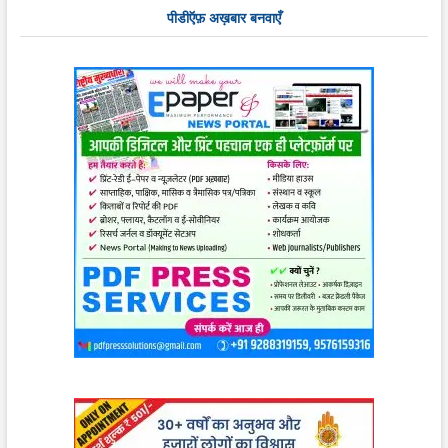
पीडीऍफ़ अख़बार बनवाएँ