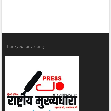
Thankyou for visiting