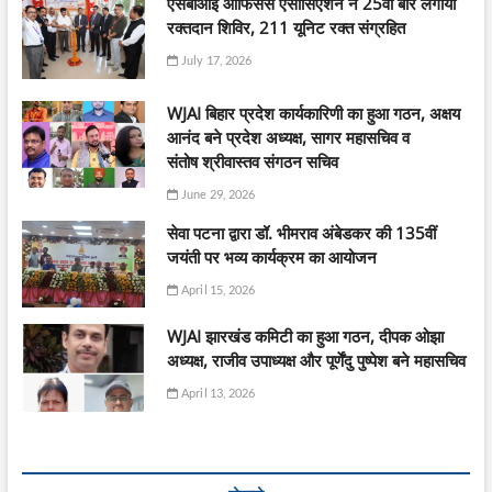
एसबीआई ऑफिसर्स एसोसिएशन ने 25वीं बार लगाया
रक्तदान शिविर, 211 यूनिट रक्त संग्रहित
July 17, 2026
WJAI बिहार प्रदेश कार्यकारिणी का हुआ गठन, अक्षय
आनंद बने प्रदेश अध्यक्ष, सागर महासचिव व
संतोष श्रीवास्तव संगठन सचिव
June 29, 2026
सेवा पटना द्वारा डॉ. भीमराव अंबेडकर की 135वीं
जयंती पर भव्य कार्यक्रम का आयोजन
April 15, 2026
WJAI झारखंड कमिटी का हुआ गठन, दीपक ओझा
अध्यक्ष, राजीव उपाध्यक्ष और पूर्णेंदु पुष्पेश बने महासचिव
April 13, 2026