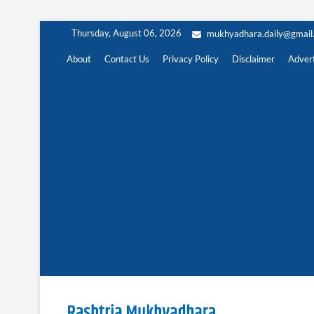
Skip
Thursday, August 06, 2026
mukhyadhara.daily@gmail
to
content
About
Contact Us
Privacy Policy
Disclaimer
Advert