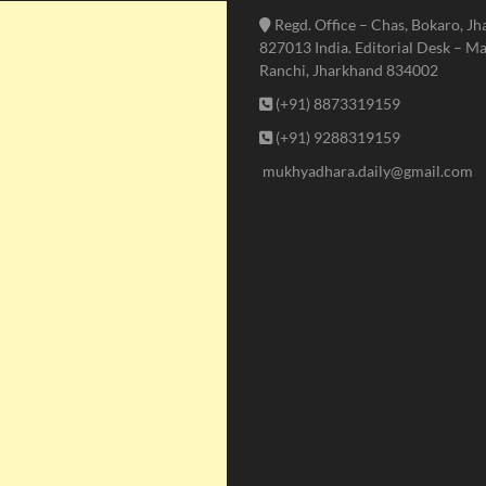
Regd. Office – Chas, Bokaro, J
827013 India. Editorial Desk – Ma
Ranchi, Jharkhand 834002
(+91) 8873319159
(+91) 9288319159
mukhyadhara.daily@gmail.com