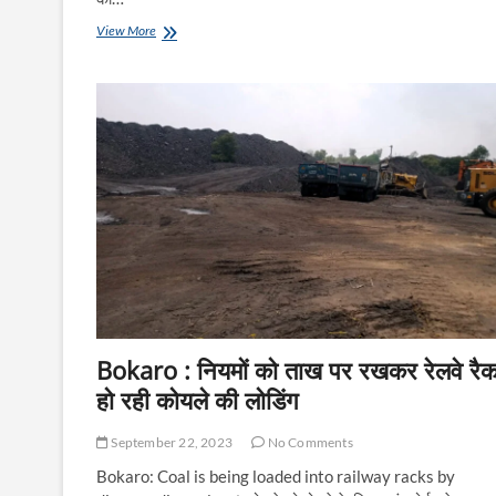
संस्कार
View More
भारती
के
राष्ट्रीय
कार्यकारिणी
पुणे
में
हिस्सा
लेंगे
डॉ.
सुशील
अंकन
Bokaro : नियमों को ताख पर रखकर रेलवे रैक 
हो रही कोयले की लोडिंग
September 22, 2023
No Comments
Bokaro: Coal is being loaded into railway racks by