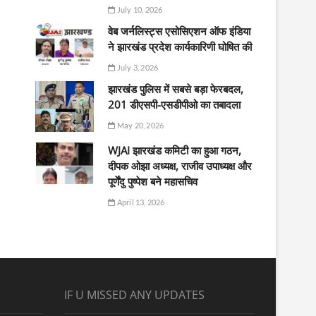
July 10, 2026
वेब जर्नलिस्ट्स एसोसिएशन ऑफ इंडिया
ने झारखंड प्रदेश कार्यकारिणी घोषित की
July 3, 2026
झारखंड पुलिस में सबसे बड़ा फेरबदल,
201 डीएसपी-एसडीपीओ का तबादला
May 20, 2026
WJAI झारखंड कमिटी का हुआ गठन,
दीपक ओझा अध्यक्ष, राजीव उपाध्यक्ष और
पूर्णेंदु पुष्पेश बने महासचिव
April 13, 2026
IF U MISSED ANY UPDATES