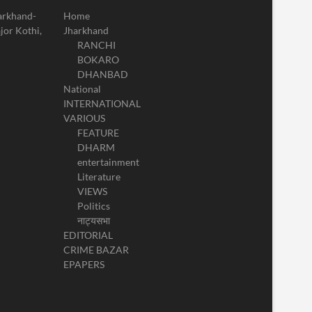
harkhand-
Home
jor Kothi,
Jharkhand
RANCHI
BOKARO
DHANBAD
National
INTERNATIONAL
VARIOUS
FEATURE
DHARM
entertainment
Literature
VIEWS
Politics
नाट्यसभा
EDITORIAL
CRIME BAZAR
EPAPERS