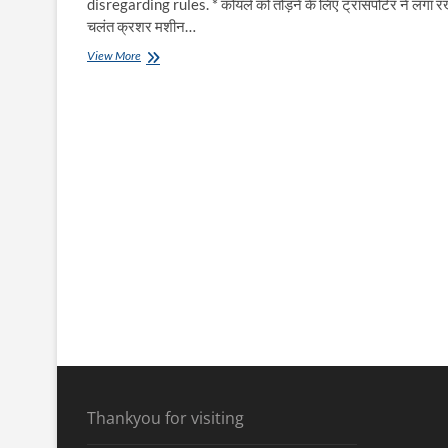
disregarding rules. * कोयले को तोड़ने के लिए ट्रांसपोर्टर ने लगा रख
चलंत क्रशर मशीन…
Bokaro
View More
:
नियमों
को
ताख
पर
रखकर
रेलवे
रैक
में
हो
रही
कोयले
की
लोडिंग
Thankyou for visiting