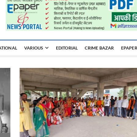
a Mukhyadhara
ATIONAL
VARIOUS
EDITORIAL
CRIME BAZAR
EPAPE