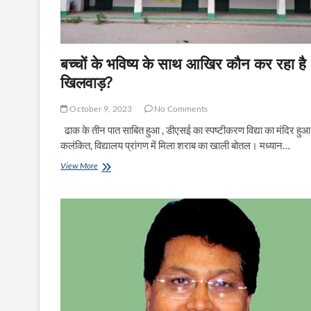
बच्चों के भविष्य के साथ आखिर कौन कर रहा है
खिलवाड़?
October 9, 2023
No Comments
ढाक के तीन पात साबित हुआ , डीएसई का स्पष्टीकरण विद्या का मंदिर हुआ
कलंकित, विद्यालय प्रांगण में मिला शराब का खाली बोतल। मध्यान…
बच्चों
View More
के
भविष्य
के
साथ
आखिर
कौन
कर
रहा
है
खिलवाड़?