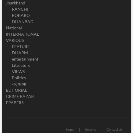
Jharkhand
RANCHI
BOKARO
DHANBAD
National
INTERNATIONAL
VARIOUS
FEATURE
DHARM
entertainment
Literature
VIEWS
Politics
नाट्यसभा
EDITORIAL
CRIME BAZAR
EPAPERS
Contact Us
Home
Forums