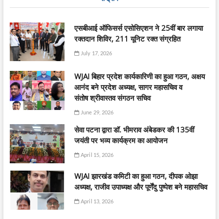
एसबीआई ऑफिसर्स एसोसिएशन ने 25वीं बार लगाया
रक्तदान शिविर, 211 यूनिट रक्त संग्रहित
July 17, 2026
WJAI बिहार प्रदेश कार्यकारिणी का हुआ गठन, अक्षय
आनंद बने प्रदेश अध्यक्ष, सागर महासचिव व
संतोष श्रीवास्तव संगठन सचिव
June 29, 2026
सेवा पटना द्वारा डॉ. भीमराव अंबेडकर की 135वीं
जयंती पर भव्य कार्यक्रम का आयोजन
April 15, 2026
WJAI झारखंड कमिटी का हुआ गठन, दीपक ओझा
अध्यक्ष, राजीव उपाध्यक्ष और पूर्णेंदु पुष्पेश बने महासचिव
April 13, 2026