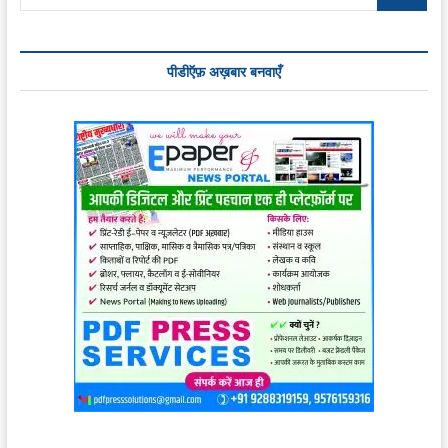
…
पीडीऍफ़ अख़बार बनवाएँ