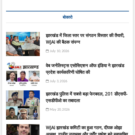
बोकारो
झारखंड में जिला स्तर पर संगठन विस्तार की तैयारी,
WJAI की बैठक संपन्न
July 10, 2026
वेब जर्नलिस्ट्स एसोसिएशन ऑफ इंडिया ने झारखंड
प्रदेश कार्यकारिणी घोषित की
July 3, 2026
झारखंड पुलिस में सबसे बड़ा फेरबदल, 201 डीएसपी-
एसडीपीओ का तबादला
May 20, 2026
WJAI झारखंड कमिटी का हुआ गठन, दीपक ओझा
अध्यक्ष, राजीव उपाध्यक्ष और पूर्णेंदु पुष्पेश बने महासचिव