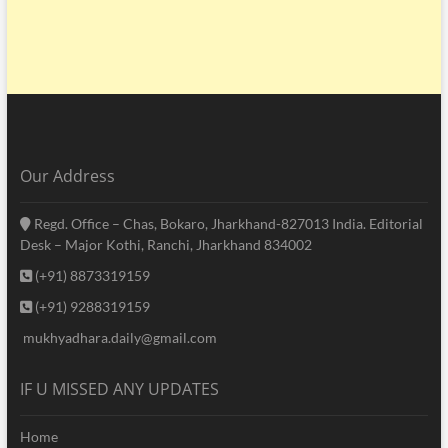
Our Address
Regd. Office – Chas, Bokaro, Jharkhand-827013 India. Editorial
Desk – Major Kothi, Ranchi, Jharkhand 834002
(+91) 8873319159
(+91) 9288319159
mukhyadhara.daily@gmail.com
IF U MISSED ANY UPDATES
Home