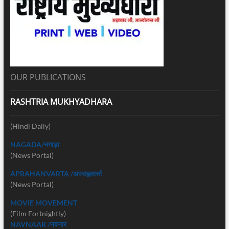
OUR PUBLICATIONS
RASHTRIA MUKHYADHARA
(Hindi Daily)
NAGADA/नगाड़ा
(News Portal)
APRAHANVARTA /अपराह्नवार्त्ता
(News Portal)
MOVIE MOVEMENT
(Film Fortnightly)
NAVNAAR /नवनार