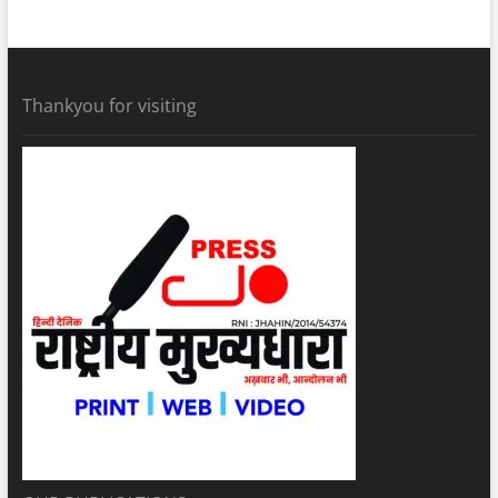
Thankyou for visiting