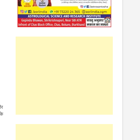
और
के