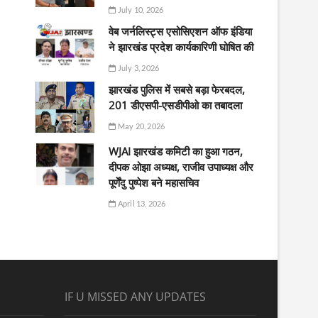
July 10, 2026
वेब जर्नलिस्ट्स एसोसिएशन ऑफ इंडिया
ने झारखंड प्रदेश कार्यकारिणी घोषित की
July 3, 2026
झारखंड पुलिस में सबसे बड़ा फेरबदल,
201 डीएसपी-एसडीपीओ का तबादला
May 20, 2026
WJAI झारखंड कमिटी का हुआ गठन,
दीपक ओझा अध्यक्ष, राजीव उपाध्यक्ष और
पूर्णेंदु पुष्पेश बने महासचिव
April 13, 2026
IF U MISSED ANY UPDATES