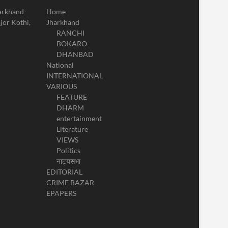
harkhand-
Home
jor Kothi,
Jharkhand
RANCHI
BOKARO
DHANBAD
National
INTERNATIONAL
VARIOUS
FEATURE
DHARM
entertainment
Literature
VIEWS
Politics
नाट्यसभा
EDITORIAL
CRIME BAZAR
EPAPERS