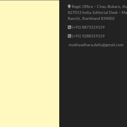
Regd. Office – Chas, Bokaro, J
827013 India. Editorial Desk – Ma
Ranchi, Jharkhand 834002
(+91) 8873319159
(+91) 9288319159
mukhyadhara.daily@gmail.com