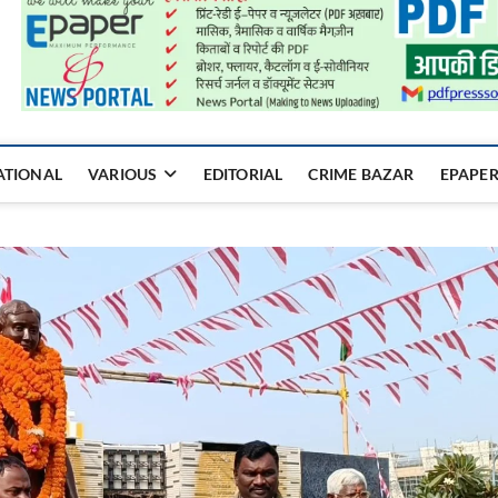
a Mukhyadhara
ATIONAL
VARIOUS
EDITORIAL
CRIME BAZAR
EPAPE