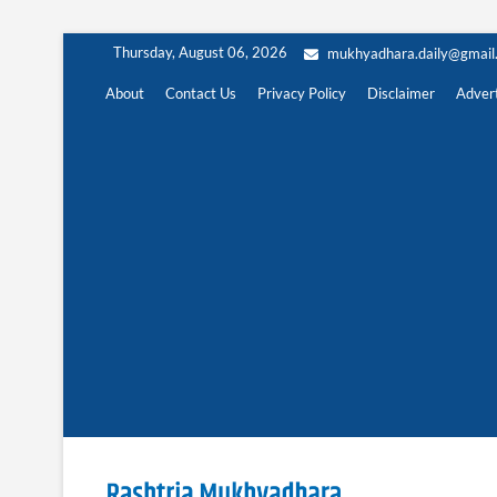
Skip
Thursday, August 06, 2026
mukhyadhara.daily@gmail
to
content
About
Contact Us
Privacy Policy
Disclaimer
Advert