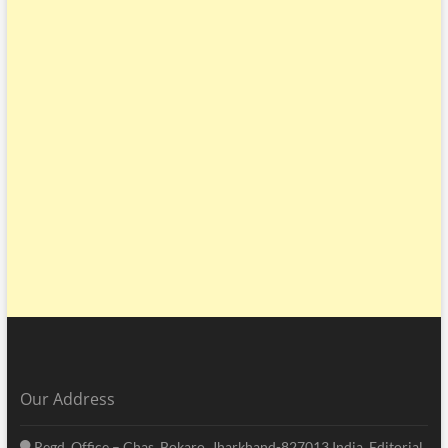
Our Address
Regd. Office – Chas, Bokaro, Jharkhand-827013 India. Editorial