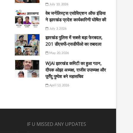
July 10, 2026
वेब जर्नलिस्ट्स एसोसिएशन ऑफ इंडिया
ने झारखंड प्रदेश कार्यकारिणी घोषित की
July 3, 2026
झारखंड पुलिस में सबसे बड़ा फेरबदल,
201 डीएसपी-एसडीपीओ का तबादला
May 20, 2026
WJAI झारखंड कमिटी का हुआ गठन,
दीपक ओझा अध्यक्ष, राजीव उपाध्यक्ष और
पूर्णेंदु पुष्पेश बने महासचिव
April 13, 2026
IF U MISSED ANY UPDATES