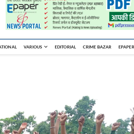
a Mukhyadhara
ATIONAL
VARIOUS
EDITORIAL
CRIME BAZAR
EPAPE