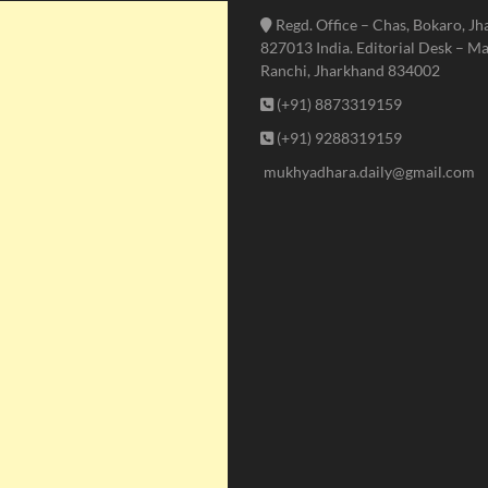
Regd. Office – Chas, Bokaro, J
827013 India. Editorial Desk – Ma
Ranchi, Jharkhand 834002
(+91) 8873319159
(+91) 9288319159
mukhyadhara.daily@gmail.com