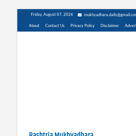
Skip
Friday, August 07, 2026
mukhyadhara.daily@gmail.c
to
content
About
Contact Us
Privacy Policy
Disclaimer
Advert