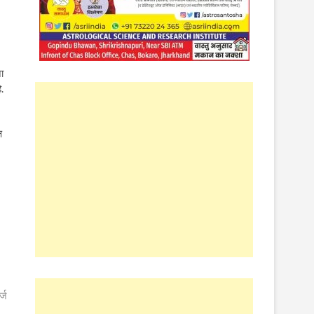
ा
.
ष
्ज