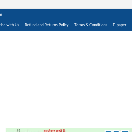
om
ise with Us
Refund and Returns Policy
Terms & Conditions
E-paper