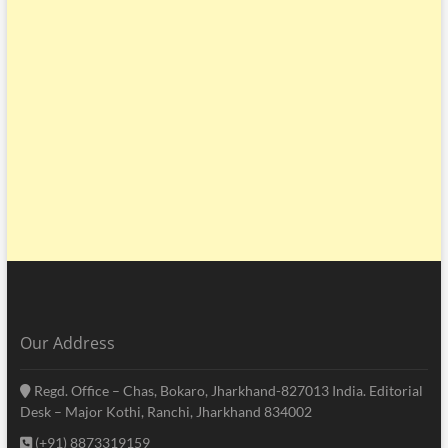
Our Address
Regd. Office – Chas, Bokaro, Jharkhand-827013 India. Editorial
Desk – Major Kothi, Ranchi, Jharkhand 834002
(+91) 8873319159