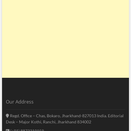
Our Address
Regd. Office – Chas, Bokaro, Jharkhand-827013 India. Editorial
Desk – Major Kothi, Ranchi, Jharkhand 834002
(+91) 8873319159