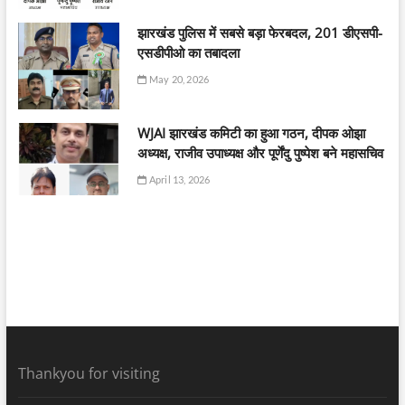
झारखंड पुलिस में सबसे बड़ा फेरबदल, 201 डीएसपी-
एसडीपीओ का तबादला
May 20, 2026
WJAI झारखंड कमिटी का हुआ गठन, दीपक ओझा
अध्यक्ष, राजीव उपाध्यक्ष और पूर्णेंदु पुष्पेश बने महासचिव
April 13, 2026
Thankyou for visiting