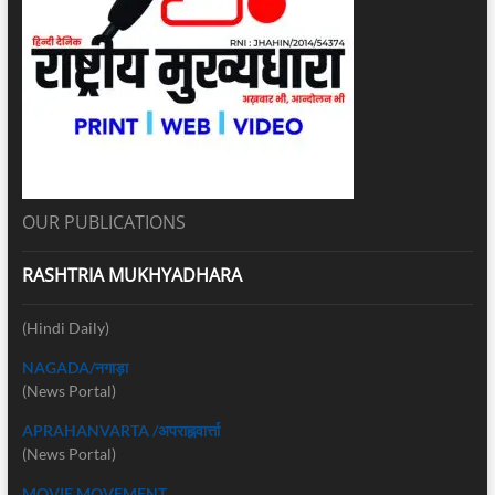
OUR PUBLICATIONS
RASHTRIA MUKHYADHARA
(Hindi Daily)
NAGADA/नगाड़ा
(News Portal)
APRAHANVARTA /अपराह्नवार्त्ता
(News Portal)
MOVIE MOVEMENT