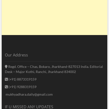
Our Address
Regd. Office – Chas, Bokaro, Jharkhand-827013 India. Editorial
Desk – Major Kothi, Ranchi, Jharkhand 834002
(+91) 8873319159
(+91) 9288319159
mukhyadhara.daily@gmail.com
IF U MISSED ANY UPDATES