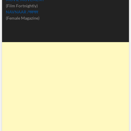
(Film Fortnightly)
NAVNAAR /नवनार
(Female Magazine)