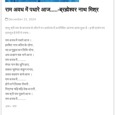
राम अवध में पधारे आज…..-ब्रह्मेश्वर नाथ मिश्र
December 21, 2024
प्रभु श्री राम के बनवास से लौटने पर अयोध्या में अपरिमित आनन्द छाया हुआ है। इसी प्रसंग पर
प्रस्तुत है मेरी ये रचना :-
राम अवध में पधारे आज ।
हरषित नगर बस्ति के लोगा ,
भए अनुकूल वार तिथि योगा ,
अघ अज्ञान सब भागे आज ।
राम अवध में………..
मंगल गान बेद धुनि छाए ,
सकल सुमंगल शकुन मनाए ,
अवध बधावन बाजे आज ।
राम अवध में………..
होने लगे तिलक तैयारी ,
स्त्रिन्ह चढ़ि चढ़ि देख अटारी ,
जय श्री राम पुकारे आज ।
राम अवध में………..
अघ = पाप