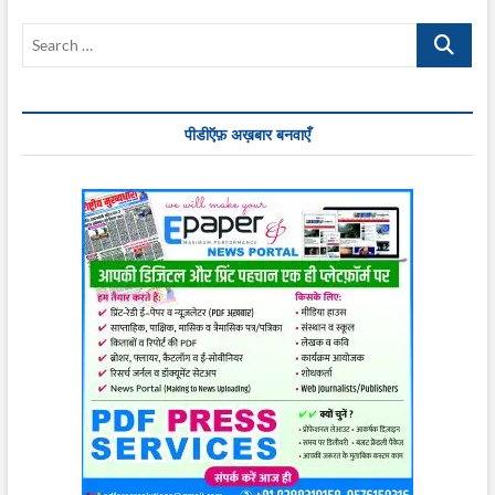
Search
…
पीडीऍफ़ अख़बार बनवाएँ